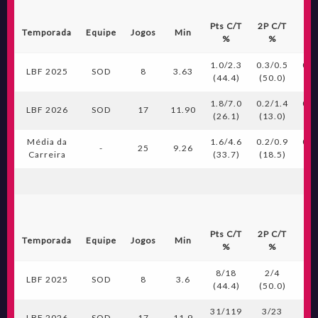
Pts C/T
2P C/T
3P
Temporada
Equipe
Jogos
Min
%
%
1.0/2.3
0.3/0.5
0.0
LBF 2025
SOD
8
3.63
(44.4)
(50.0)
(0
1.8/7.0
0.2/1.4
0.2
LBF 2026
SOD
17
11.90
(26.1)
(13.0)
(1
Média da
1.6/4.6
0.2/0.9
0.1
-
25
9.26
Carreira
(33.7)
(18.5)
(1
Pts C/T
2P C/T
3P
Temporada
Equipe
Jogos
Min
%
%
8/18
2/4
0
LBF 2025
SOD
8
3.6
(44.4)
(50.0)
(0
31/119
3/23
3
LBF 2026
SOD
17
11.9