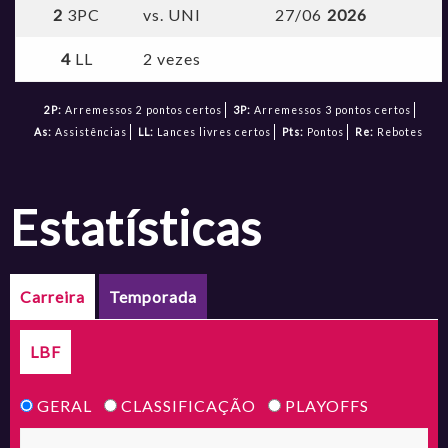
2
3PC
vs. UNI
27/06
2026
4
LL
2 vezes
2P:
Arremessos 2 pontos certos
3P:
Arremessos 3 pontos certos
As:
Assistências
LL:
Lances livres certos
Pts:
Pontos
Re:
Rebotes
estatísticas
Carreira
Temporada
LBF
GERAL
CLASSIFICAÇÃO
PLAYOFFS