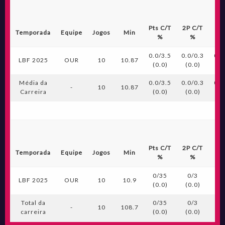
Pts C/T
2P C/T
3P
Temporada
Equipe
Jogos
Min
%
%
0.0/3.5
0.0/0.3
0.0
LBF 2025
OUR
10
10.87
(0.0)
(0.0)
(0
Média da
0.0/3.5
0.0/0.3
0.0
-
10
10.87
Carreira
(0.0)
(0.0)
(0
Pts C/T
2P C/T
3P
Temporada
Equipe
Jogos
Min
%
%
0/35
0/3
0
LBF 2025
OUR
10
10.9
(0.0)
(0.0)
(0
Total da
0/35
0/3
0
-
10
108.7
carreira
(0.0)
(0.0)
(0