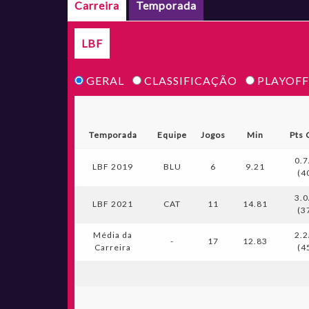
Carreira
Temporada
LBF
GERAL
CLASSIFICAÇÃO
PLAYOFF
Temporada
Equipe
Jogos
Min
Pts 
0.7
LBF 2019
BLU
6
9.21
(4
3.0
LBF 2021
CAT
11
14.81
(3
Média da
2.2
-
17
12.83
Carreira
(4