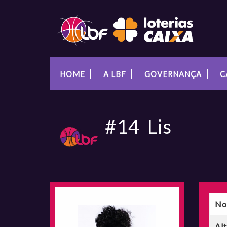
HOME
A LBF
GOVERNANÇA
C
#14
Lis
No
Al