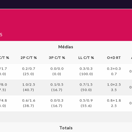
S
Médias
C/T %
2P C/T %
3P C/T %
LL C/T %
O+D RT
/1.7
0.2/0.7
0.0/0.0
0.3/0.3
0.3+0.3
0
0.0)
(25.0)
(0.0)
(100.0)
0.7
/8.0
1.0/2.5
0.1/0.5
0.7/1.5
1.0+2.5
0
7.5)
(40.7)
(16.7)
(50.0)
3.5
/4.8
0.6/1.6
0.0/0.3
0.5/0.9
0.8+1.8
0
5.0)
(38.7)
(16.7)
(55.6)
2.5
Totais