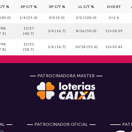
C/T %
2P C/T %
3P C/T %
LL C/T %
O+D RT
(40.0)
1/4 (25.0)
0/0 (0.0)
2/2 (100.0)
2+2 4
/88
11/27
1/6 (16.7)
8/16 (50.0)
11+28 39
7.5)
(40.7)
/98
12/31
1/6 (16.7)
10/18 (55.6)
13+30 43
7.8)
(38.7)
PATROCINADORA MASTER
AL
PATROCINADOR OFICIAL
PAT