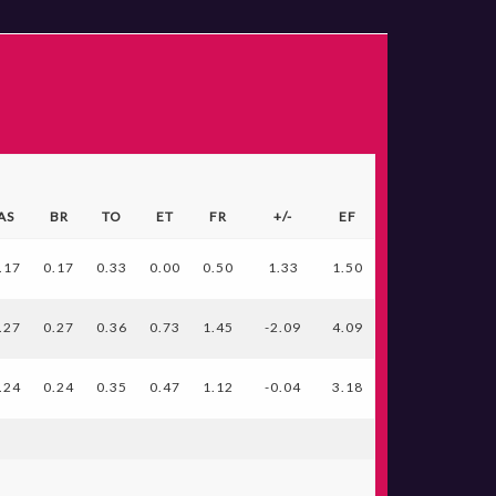
AS
BR
TO
ET
FR
+/-
EF
.17
0.17
0.33
0.00
0.50
1.33
1.50
.27
0.27
0.36
0.73
1.45
-2.09
4.09
.24
0.24
0.35
0.47
1.12
-0.04
3.18