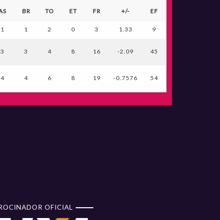
AS
BR
TO
ET
FR
+/-
EF
1
1
2
0
3
1.33
9
3
3
4
8
16
-2.09
45
4
4
6
8
19
-0.7576
54
ROCINADOR OFICIAL