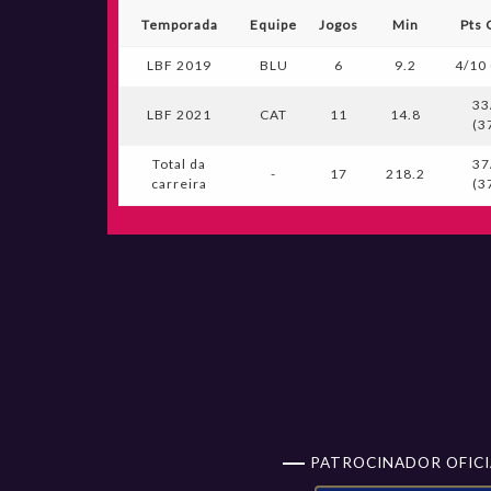
Temporada
Equipe
Jogos
Min
Pts 
LBF 2019
BLU
6
9.2
4/10 
33
LBF 2021
CAT
11
14.8
(3
Total da
37
-
17
218.2
carreira
(3
PATROCINADOR OFICI