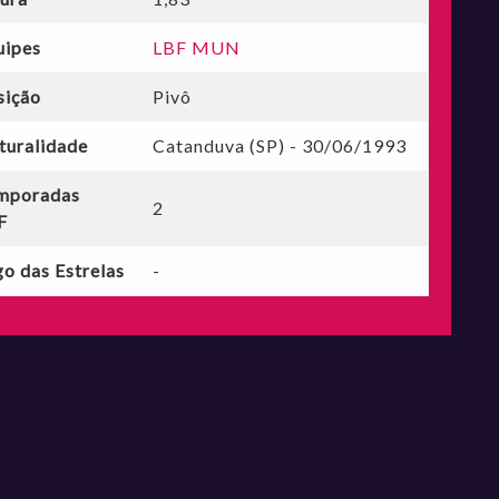
uipes
LBF MUN
sição
Pivô
turalidade
Catanduva (SP) - 30/06/1993
mporadas
2
F
o das Estrelas
-