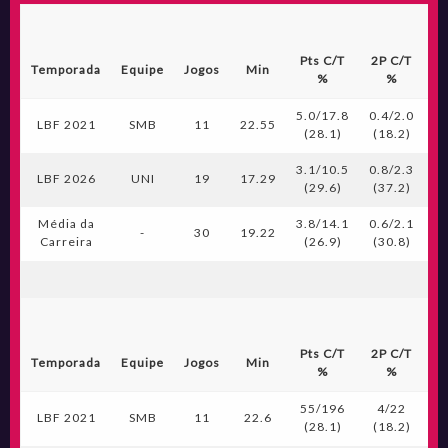
Pts C/T
2P C/T
3
Temporada
Equipe
Jogos
Min
%
%
5.0/17.8
0.4/2.0
1.
LBF 2021
SMB
11
22.55
(28.1)
(18.2)
(
3.1/10.5
0.8/2.3
0.
LBF 2026
UNI
19
17.29
(29.6)
(37.2)
(
Média da
3.8/14.1
0.6/2.1
0.
-
30
19.22
Carreira
(26.9)
(30.8)
(
Pts C/T
2P C/T
3
Temporada
Equipe
Jogos
Min
%
%
55/196
4/22
1
LBF 2021
SMB
11
22.6
(28.1)
(18.2)
(