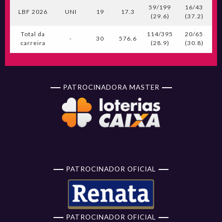
59/199
16/43
LBF 2026
UNI
19
17.3
(29.6)
(37.2)
(
Total da
114/395
20/65
1
-
30
576.6
carreira
(28.9)
(30.8)
(
PATROCINADORA MASTER
PATROCINADOR OFICIAL
PATROCINADOR OFICIAL