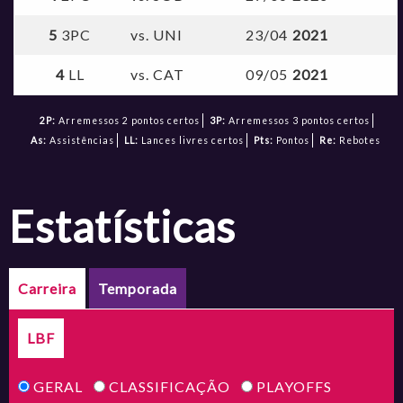
5
3PC
vs. UNI
23/04
2021
4
LL
vs. CAT
09/05
2021
2P:
Arremessos 2 pontos certos
3P:
Arremessos 3 pontos certos
As:
Assistências
LL:
Lances livres certos
Pts:
Pontos
Re:
Rebotes
estatísticas
Carreira
Temporada
LBF
GERAL
CLASSIFICAÇÃO
PLAYOFFS