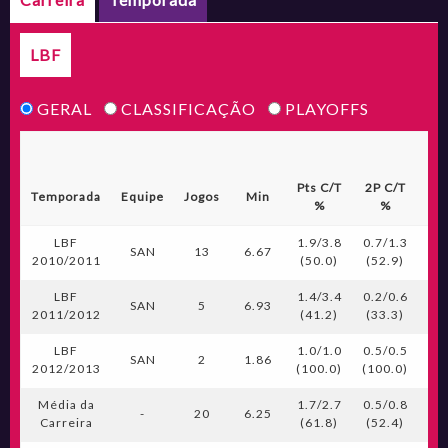
LBF
GERAL
CLASSIFICAÇÃO
PLAYOFFS
Pts C/T
2P C/T
3P
Temporada
Equipe
Jogos
Min
%
%
LBF
1.9/3.8
0.7/1.3
0.1
SAN
13
6.67
2010/2011
(50.0)
(52.9)
(2
LBF
1.4/3.4
0.2/0.6
0.2
SAN
5
6.93
2011/2012
(41.2)
(33.3)
(3
LBF
1.0/1.0
0.5/0.5
0.0
SAN
2
1.86
2012/2013
(100.0)
(100.0)
(0
Média da
1.7/2.7
0.5/0.8
0.1
-
20
6.25
Carreira
(61.8)
(52.4)
(2