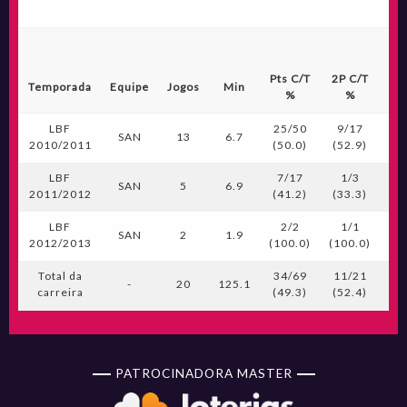
Pts C/T
2P C/T
3P
Temporada
Equipe
Jogos
Min
%
%
LBF
25/50
9/17
1
SAN
13
6.7
2010/2011
(50.0)
(52.9)
(2
LBF
7/17
1/3
1
SAN
5
6.9
2011/2012
(41.2)
(33.3)
(3
LBF
2/2
1/1
0
SAN
2
1.9
2012/2013
(100.0)
(100.0)
(0
Total da
34/69
11/21
2
-
20
125.1
carreira
(49.3)
(52.4)
(2
PATROCINADORA MASTER