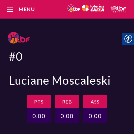
MENU
#0
Luciane Moscaleski
PTS
REB
ASS
0.00
0.00
0.00