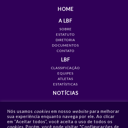
HOME
A LBF
SOBRE
ESTATUTO
DIRETORIA
DOCUMENTOS
CONTATO
LBF
CLASSIFICAÇÃO
EQUIPES
ATLETAS
ESTATÍSTICAS
NOTÍCIAS
MÍDIA
Nós usamos
cookies
em nosso
website
para melhorar
GALERIAS
sua experiência enquanto navega por ele. Ao clicar
VÍDEOS
em “Aceitar todos”, você aceita o uso de todos os
NOTÍCIAS
cookies
. Porém, você pode visitar "Configurações de