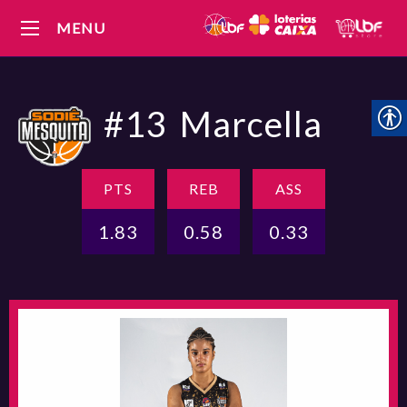
MENU
#13
Marcella
PTS
REB
ASS
1.83
0.58
0.33