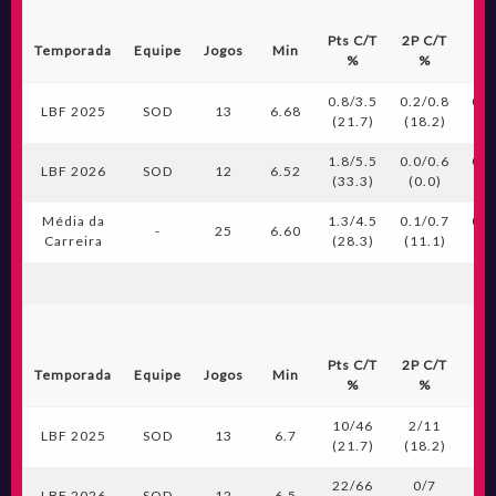
Pts C/T
2P C/T
3P
Temporada
Equipe
Jogos
Min
%
%
0.8/3.5
0.2/0.8
0.2
LBF 2025
SOD
13
6.68
(21.7)
(18.2)
(2
1.8/5.5
0.0/0.6
0.6
LBF 2026
SOD
12
6.52
(33.3)
(0.0)
(4
Média da
1.3/4.5
0.1/0.7
0.4
-
25
6.60
Carreira
(28.3)
(11.1)
(3
Pts C/T
2P C/T
3P
Temporada
Equipe
Jogos
Min
%
%
10/46
2/11
2
LBF 2025
SOD
13
6.7
(21.7)
(18.2)
(2
22/66
0/7
7
LBF 2026
SOD
12
6.5