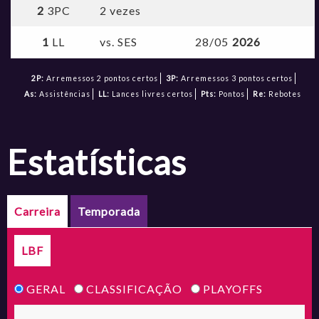
2
3PC
2 vezes
1
LL
vs. SES
28/05
2026
2P:
Arremessos 2 pontos certos
3P:
Arremessos 3 pontos certos
As:
Assistências
LL:
Lances livres certos
Pts:
Pontos
Re:
Rebotes
estatísticas
Carreira
Temporada
LBF
GERAL
CLASSIFICAÇÃO
PLAYOFFS