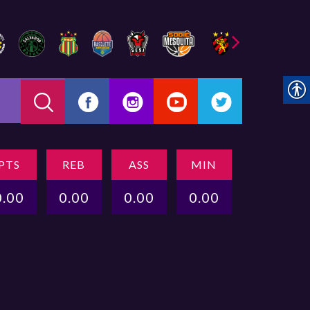
PTS
REB
ASS
MIN
0.00
0.00
0.00
0.00