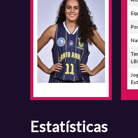
Eq
Po
Na
Te
LB
Jo
Est
estatísticas