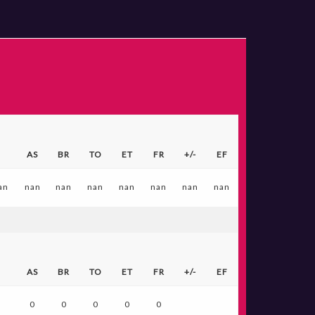
AS
BR
TO
ET
FR
+/-
EF
an
nan
nan
nan
nan
nan
nan
nan
AS
BR
TO
ET
FR
+/-
EF
0
0
0
0
0