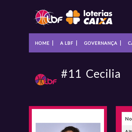
HOME
A LBF
GOVERNANÇA
C
#11
Cecilia
No
Al