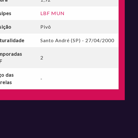
uipes
LBF MUN
sição
Pivô
turalidade
Santo André (SP) - 27/04/2000
mporadas
2
F
go das
-
relas