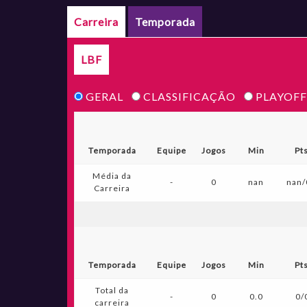
Carreira
Temporada
LBF
GERAL
CLASSIFICAÇÃO
PLAYOFF
Temporada
Equipe
Jogos
Min
Pt
Média da
-
0
nan
nan/
Carreira
Temporada
Equipe
Jogos
Min
Pt
Total da
-
0
0.0
0/
carreira