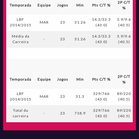
2P C/T
Temporada
Equipe
Jogos
Min
Pts C/T %
%
LBF
14.3/33.3
3.9/9.6
MAR
23
31.26
2014/2015
(43.0)
(40.5)
Média da
14.3/33.3
3.9/9.6
-
23
31.26
Carreira
(43.0)
(40.5)
2P C/T
Temporada
Equipe
Jogos
Min
Pts C/T %
%
LBF
329/766
89/220
MAR
23
31.3
2014/2015
(43.0)
(40.5)
Total da
329/766
89/220
-
23
718.9
carreira
(43.0)
(40.5)