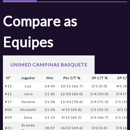
Compare as
Equipes
UNIMED CAMPINAS BASQUETE
Nº
Jogador
Min
Pts C/T %
3P C/T %
2P C/T
#15
Lua
24:43
10/15 (66.7)
0/1 (0.0)
4/5 (80
#11
Joice
21:42
12/20 (60.0)
2/4 (50.0)
3/4 (75
#17
Yasmim
21:38
11/14 (78.6)
3/4 (75.0)
1/1 (100
#06
Nicoletti
21:28
4/13 (30.8)
1/3 (33.3)
0/1 (0.
#09
Sena
21:13
9/13 (69.2)
2/3 (66.7)
1/1 (100
Brenda
#21
18:07
16/23 (69.6)
0/0 (0.0)
5/8 (62