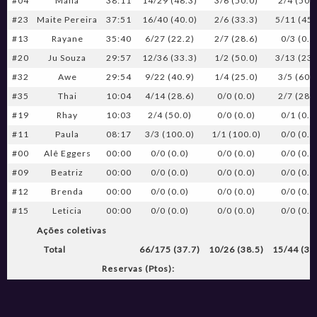
#04
Maila
38:11
14/29 (48.3)
3/6 (50.0)
2/4 (50.
#23
Maite Pereira
37:51
16/40 (40.0)
2/6 (33.3)
5/11 (45.
#13
Rayane
35:40
6/27 (22.2)
2/7 (28.6)
0/3 (0.0
#20
Ju Souza
29:57
12/36 (33.3)
1/2 (50.0)
3/13 (23.
#32
Awe
29:54
9/22 (40.9)
1/4 (25.0)
3/5 (60.
#35
Thai
10:04
4/14 (28.6)
0/0 (0.0)
2/7 (28.
#19
Rhay
10:03
2/4 (50.0)
0/0 (0.0)
0/1 (0.0
#11
Paula
08:17
3/3 (100.0)
1/1 (100.0)
0/0 (0.0
#00
Alê Eggers
00:00
0/0 (0.0)
0/0 (0.0)
0/0 (0.0
#09
Beatriz
00:00
0/0 (0.0)
0/0 (0.0)
0/0 (0.0
#12
Brenda
00:00
0/0 (0.0)
0/0 (0.0)
0/0 (0.0
#15
Leticia
00:00
0/0 (0.0)
0/0 (0.0)
0/0 (0.0
Ações coletivas
Total
66/175 (37.7)
10/26 (38.5)
15/44 (34
Reservas (Ptos):