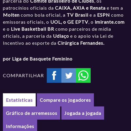
parceria do
Comitê Brasileiro de Clubes
, os
patrocínios oficiais da
CAIXA, AXIA e Renata
e tem a
Molten
como bola oficial, a
TV Brasil
e a
ESPN
como
emissoras oficiais, o
UOL, o GE EPTV
, o
imirante.com
e o
Live Basketball BR
como parceiros de mídia
oficiais, a parceria da
Udiaço
e o apoio via Lei de
Incentivo ao esporte da
Cirúrgica Fernandes.
por Liga de Basquete Feminino
COMPARTILHAR
Estatísticas
Compare os jogadores
Gráfico de arremessos
Jogada a jogada
Informações