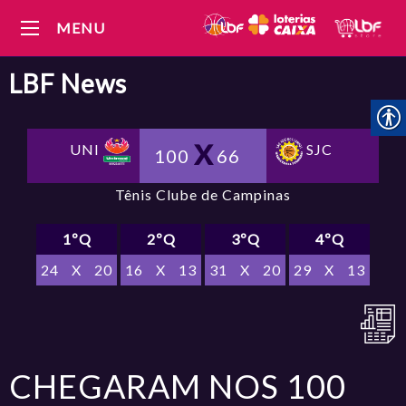
MENU
LBF
News
UNI
SJC
100
66
Tênis Clube de Campinas
1ºQ
2ºQ
3ºQ
4ºQ
24
X
20
16
X
13
31
X
20
29
X
13
CHEGARAM NOS 100