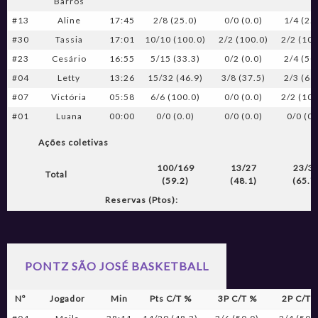
Barros
#13
Aline
17:45
2/8 (25.0)
0/0 (0.0)
1/4 (25
#30
Tassia
17:01
10/10 (100.0)
2/2 (100.0)
2/2 (100
#23
Cesário
16:55
5/15 (33.3)
0/2 (0.0)
2/4 (50
#04
Letty
13:26
15/32 (46.9)
3/8 (37.5)
2/3 (66
#07
Victória
05:58
6/6 (100.0)
0/0 (0.0)
2/2 (100
#01
Luana
00:00
0/0 (0.0)
0/0 (0.0)
0/0 (0.
Ações coletivas
100/169
13/27
23/3
Total
(59.2)
(48.1)
(65.7
Reservas (Ptos):
PONTZ SÃO JOSÉ BASKETBALL
Nº
Jogador
Min
Pts C/T %
3P C/T %
2P C/T 