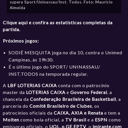
supera Sport/Uninassau/Inst. Todos. Foto: Maurício
Almeida
Clique aqui e confira as estatísticas completas da
partida.
Próximos jogos:
SODIÊ MESQUITA joga no dia 10, contra o Unimed
Campinas, às 19h30.
É o último jogo do SPORT/ UNINASSAU/
INST.TODOS na temporada regular.
A
LBF LOTERIAS CAIXA
conta com o patrocínio
master da
LOTERIAS CAIXA
e
Governo Federal
, a
chancela da
Confederação Brasileira de Basketball
, a
parceria do
Comitê Brasileiro de Clubes
, os
patrocínios oficiais da
CAIXA, AXIA e Renata
e tem a
Molten
como bola oficial, a
TV Brasil
e a
ESPN
como
emissoras oficiais, o
UOL, o GE EPTV
, o
imirante.com