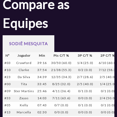
Compare as
Equipes
SODIÊ MESQUITA
Nº
Jogador
Min
Pts C/T %
3P C/T %
2P C/T %
#03
Crawford
39:16
30/50 (60.0)
1/4 (25.0)
6/10 (60.0)
#10
Clarke
37:54
21/38 (55.3)
0/2 (0.0)
7/12 (58.3)
#23
Da Silva
34:39
12/35 (34.3)
2/7 (28.6)
2/5 (40.0)
#00
Tita
33:45
8/25 (32.0)
2/5 (40.0)
1/4 (25.0)
#09
Ster Martins
25:46
4/11 (36.4)
0/1 (0.0)
0/1 (0.0)
#33
Zayas
14:03
7/11 (63.6)
0/0 (0.0)
2/4 (50.0)
#05
Kelly
07:43
0/7 (0.0)
0/1 (0.0)
0/1 (0.0)
#13
Marcella
02:30
0/0 (0.0)
0/0 (0.0)
0/0 (0.0)