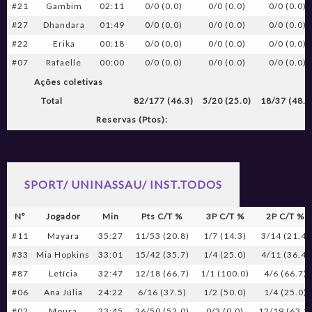
#21
Gambim
02:11
0/0 (0.0)
0/0 (0.0)
0/0 (0.0)
#27
Dhandara
01:49
0/0 (0.0)
0/0 (0.0)
0/0 (0.0)
#22
Erika
00:18
0/0 (0.0)
0/0 (0.0)
0/0 (0.0)
#07
Rafaelle
00:00
0/0 (0.0)
0/0 (0.0)
0/0 (0.0)
Ações coletivas
Total
82/177 (46.3)
5/20 (25.0)
18/37 (48.6
Reservas (Ptos):
SPORT/ UNINASSAU/ INST.TODOS
Nº
Jogador
Min
Pts C/T %
3P C/T %
2P C/T %
#11
Mayara
35:27
11/53 (20.8)
1/7 (14.3)
3/14 (21.4)
#33
Mia Hopkins
33:01
15/42 (35.7)
1/4 (25.0)
4/11 (36.4)
#87
Letícia
32:47
12/18 (66.7)
1/1 (100.0)
4/6 (66.7)
#06
Ana Júlia
24:22
6/16 (37.5)
1/2 (50.0)
1/4 (25.0)
#02
Moura
23:45
26/50 (52.0)
0/3 (0.0)
12/19 (63.2