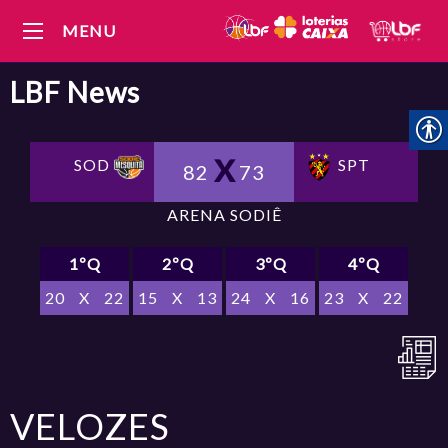
MENU
LBF
News
SOD
SPT
82
73
ARENA SODIÊ
1ºQ
2ºQ
3ºQ
4ºQ
20
X
22
15
X
13
24
X
16
23
X
22
VELOZES