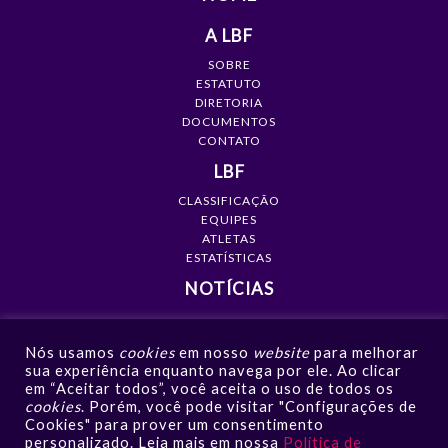
A LBF
SOBRE
ESTATUTO
DIRETORIA
DOCUMENTOS
CONTATO
LBF
CLASSIFICAÇÃO
EQUIPES
ATLETAS
ESTATÍSTICAS
NOTÍCIAS
MÍDIA
Nós usamos
cookies
em nosso
website
para melhorar
GALERIAS
sua experiência enquanto navega por ele. Ao clicar
VÍDEOS
em “Aceitar todos”, você aceita o uso de todos os
NOTÍCIAS
cookies
. Porém, você pode visitar "Configurações de
Cookies" para prover um consentimento
CONTATO
personalizado. Leia mais em nossa
Política de