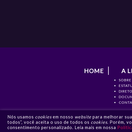
HOME
A L
SOBRE
ESTAT
DIRETO
DOCU
CONTA
Nós usamos
cookies
em nosso
website
para melhorar sua 
todos”, você aceita o uso de todos os
cookies
. Porém, v
LBF 
consentimento personalizado. Leia mais em nossa
Políti