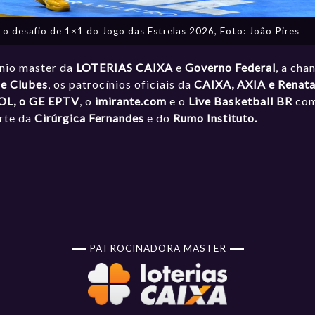
o desafio de 1×1 do Jogo das Estrelas 2026, Foto: João Pires
ínio master da
LOTERIAS CAIXA
e
Governo Federal
, a cha
de Clubes
, os patrocínios oficiais da
CAIXA, AXIA e Renat
OL, o GE EPTV
, o
imirante.com
e o
Live Basketball BR
como
orte da
Cirúrgica Fernandes
e do
Rumo Instituto.
PATROCINADORA MASTER