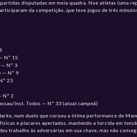
 partidas disputadas em meia quadra. Noe atletas (uma re
rticiparam da competição, que teve jogos de três minutos
8
— Nº 15
 — Nº 3
e — Nº 9
 Nº 23
— Nº 2
ssau/Inst. Todos — Nº 33 (atual campeã)
 Clarke, num duelo que coroou a ótima performance de Man
 físicas e placares apertados, mantendo a torcida em tens
eu trabalho às adversárias em sua chave, mas não consegui