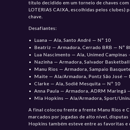
título decidido em um torneio de chaves com
LOTERIAS CAIXA, escolhidas pelos clubes) pa
chave.
Desafiantes:
Luana — Ala, Santo André — Nº 10
Beatriz — Armadora, Cerrado BRB — Nº 8
Lua Nascimento — Ala, Unimed Campinas 
Nazinha — Armadora, Salvador Basketball
Manu Rios — Armadora, Sampaio Basquet
Maite — Ala/Armadora, Pontz São José —
Clarke — Ala, Sodiê Mesquita — Nº 10
Anna Paula — Armadora, ADRM Maringá 
Mia Hopkins — Ala/Armadora, Sport/Unina
A final colocou frente a frente Manu Rios e
marcados por jogadas de alto nível, disputas
Hopkins também esteve entre as favoritas e d