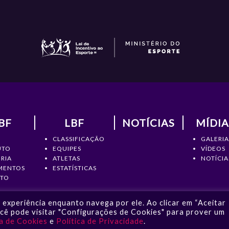
BF
LBF
NOTÍCIAS
MÍDIA
CLASSIFICAÇÃO
GALERIA
UTO
EQUIPES
VÍDEOS
RIA
ATLETAS
NOTÍCIA
MENTOS
ESTATÍSTICAS
TO
experiência enquanto navega por ele. Ao clicar em “Aceitar
ocê pode visitar "Configurações de Cookies" para prover um
- Liga de Basquete Feminino © 2026 | Todos os direitos Reservados |
ca de Cookies
e
Política de Privacidade
.