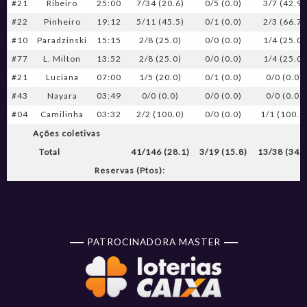
#21
Ribeiro
25:00
7/34 (20.6)
0/5 (0.0)
3/7 (42.9)
#22
Pinheiro
19:12
5/11 (45.5)
0/1 (0.0)
2/3 (66.7)
#10
Paradzinski
15:15
2/8 (25.0)
0/0 (0.0)
1/4 (25.0)
#77
L. Milton
13:52
2/8 (25.0)
0/0 (0.0)
1/4 (25.0)
#21
Luciana
07:00
1/5 (20.0)
0/1 (0.0)
0/0 (0.0)
#43
Nayara
03:49
0/0 (0.0)
0/0 (0.0)
0/0 (0.0)
#04
Camilinha
03:32
2/2 (100.0)
0/0 (0.0)
1/1 (100.0
Ações coletivas
Total
41/146 (28.1)
3/19 (15.8)
13/38 (34.2
Reservas (Ptos):
PATROCINADORA MASTER