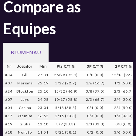
Compare as
Equipes
BLUMENAU
Nº
Jogador
Min
Pts C/T %
3P C/T %
2P C/T %
#34
Gil
27:31
26/28 (92.9)
0/0 (0.0)
12/13 (92.3)
#07
Mariana
25:19
5/22 (22.7)
1/6 (16.7)
1/2 (50.0)
#24
Blockton
25:10
15/32 (46.9)
3/8 (37.5)
2/3 (66.7)
#07
Lays
24:58
10/17 (58.8)
2/3 (66.7)
2/4 (50.0)
#01
Carina
23:01
5/13 (38.5)
0/1 (0.0)
2/4 (50.0)
#17
Yasmim
16:52
2/15 (13.3)
0/3 (0.0)
1/3 (33.3)
#19
Giulia
13:18
3/9 (33.3)
1/3 (33.3)
0/0 (0.0)
#18
Nonato
11:51
8/21 (38.1)
0/2 (0.0)
3/6 (50.0)