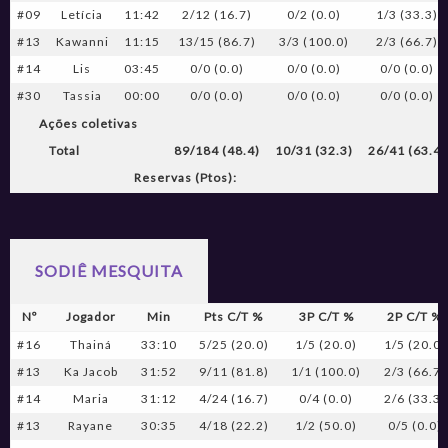
#09
Letícia
11:42
2/12 (16.7)
0/2 (0.0)
1/3 (33.3)
#13
Kawanni
11:15
13/15 (86.7)
3/3 (100.0)
2/3 (66.7)
#14
Lis
03:45
0/0 (0.0)
0/0 (0.0)
0/0 (0.0)
#30
Tassia
00:00
0/0 (0.0)
0/0 (0.0)
0/0 (0.0)
Ações coletivas
Total
89/184 (48.4)
10/31 (32.3)
26/41 (63.4)
Reservas (Ptos):
SODIÊ MESQUITA
Nº
Jogador
Min
Pts C/T %
3P C/T %
2P C/T %
#16
Thainá
33:10
5/25 (20.0)
1/5 (20.0)
1/5 (20.0)
#13
Ka Jacob
31:52
9/11 (81.8)
1/1 (100.0)
2/3 (66.7)
#14
Maria
31:12
4/24 (16.7)
0/4 (0.0)
2/6 (33.3)
#13
Rayane
30:35
4/18 (22.2)
1/2 (50.0)
0/5 (0.0)