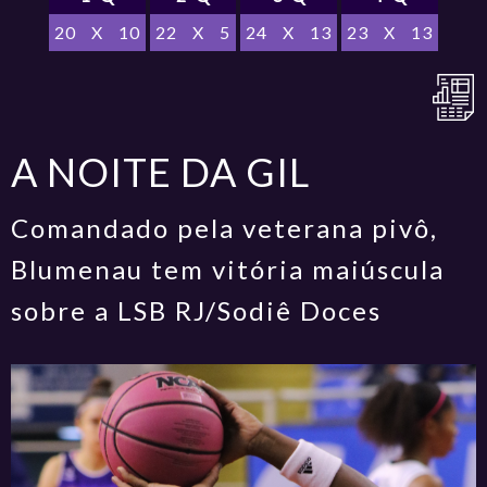
20
X
10
22
X
5
24
X
13
23
X
13
A NOITE DA GIL
Comandado pela veterana pivô,
Blumenau tem vitória maiúscula
sobre a LSB RJ/Sodiê Doces