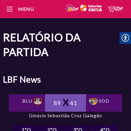
MENU
RELATÓRIO DA
PARTIDA
LBF
News
SOD
BLU
89
41
Ginásio Sebastião Cruz Galegão
1ºQ
2ºQ
3ºQ
4ºQ