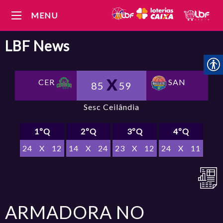
MENU
LBF
News
CER
SAN
85
59
Sesc Ceilândia
1ºQ
2ºQ
3ºQ
4ºQ
24
X
12
14
X
24
23
X
12
24
X
11
ARMADORA NO