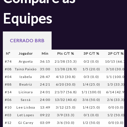
Equipes
CERRADO BRB
Nº
Jogador
Min
Pts C/T %
3P C/T %
2P C/T %
#74
Argueta
36:15
21/38 (55.3)
0/2 (0.0)
10/15 (66.7)
#08
Tainá Paixão
35:00
11/38 (28.9)
1/5 (20.0)
3/10 (30.0)
#04
Izabela
28:47
4/13 (30.8)
0/3 (0.0)
1/1 (100.0)
#88
Beatriz
24:21
6/20 (30.0)
1/4 (25.0)
1/3 (33.3)
#14
Licinara
24:01
21/37 (56.8)
1/1 (100.0)
6/14 (42.9)
#06
Sassá
24:00
13/32 (40.6)
3/6 (50.0)
2/6 (33.3)
#10
Lee Lisboa
13:49
3/12 (25.0)
1/4 (25.0)
0/0 (0.0)
#03
Let Lopes
09:22
3/9 (33.3)
0/1 (0.0)
1/2 (50.0)
#12
Gi Carey
03:09
3/6 (50.0)
1/2 (50.0)
0/0 (0.0)