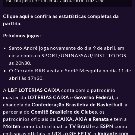
Páscoa pela LBF Loterias Caixa. Foto: Luiz Cine
Clique aqui e confira as estatísticas completas da
partida.
Próximos jogos:
Santo André joga novamente do dia 9 de abril, em
casa contra o SPORT/UNINASSAU/INST. TODOS,
às 20h30.
O Cerrado BRB visita o Sodiê Mesquita no dia 11 de
abril às 17h30.
A
LBF LOTERIAS CAIXA
conta com o patrocínio
master da
LOTERIAS CAIXA
e
Governo Federal
, a
chancela da
Confederação Brasileira de Basketball
, a
parceria do
Comitê Brasileiro de Clubes
, os
patrocínios oficiais da
CAIXA, AXIA e Renata
e tem a
Molten
como bola oficial, a
TV Brasil
e a
ESPN
como
emissoras oficiais, o
UOL, o GE EPTV
, o
imirante.com