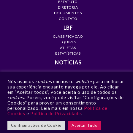
ESTATUTO
DIRETORIA
DOCUMENTOS
CONTATO
LBF
CLASSIFICAÇÃO
EQUIPES
ATLETAS
ESTATÍSTICAS
NOTÍCIAS
MÍDIA
Nós usamos
cookies
em nosso
website
para melhorar
GALERIAS
sua experiência enquanto navega por ele. Ao clicar
VÍDEOS
em “Aceitar todos”, você aceita o uso de todos os
NOTÍCIAS
cookies
. Porém, você pode visitar "Configurações de
Cookies" para prover um consentimento
CONTATO
personalizado. Leia mais em nossa
Política de
Cookies
e
Política de Privacidade
.
Configurações de Cookie
Aceitar Tudo
LBF - Liga de Basquete Feminino © 2026 | Todos os direitos