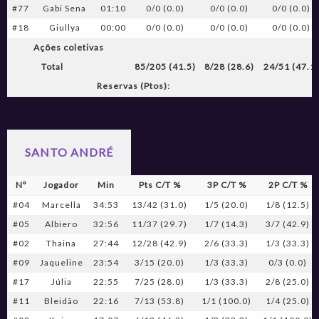
#77
Gabi Sena
01:10
0/0 (0.0)
0/0 (0.0)
0/0 (0.0)
#18
Giullya
00:00
0/0 (0.0)
0/0 (0.0)
0/0 (0.0)
Ações coletivas
Total
85/205 (41.5)
8/28 (28.6)
24/51 (47.1)
Reservas (Ptos):
SANTO ANDRÉ
Nº
Jogador
Min
Pts C/T %
3P C/T %
2P C/T %
#04
Marcella
34:53
13/42 (31.0)
1/5 (20.0)
1/8 (12.5)
#05
Albiero
32:56
11/37 (29.7)
1/7 (14.3)
3/7 (42.9)
#02
Thaina
27:44
12/28 (42.9)
2/6 (33.3)
1/3 (33.3)
#09
Jaqueline
23:54
3/15 (20.0)
1/3 (33.3)
0/3 (0.0)
#17
Júlia
22:55
7/25 (28.0)
1/3 (33.3)
2/8 (25.0)
#11
Bleidão
22:16
7/13 (53.8)
1/1 (100.0)
1/4 (25.0)