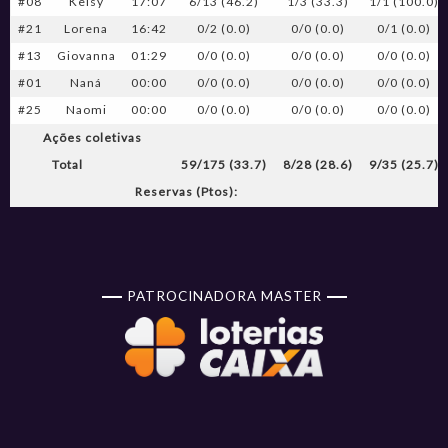
#08
Keisy
17:07
6/13 (46.2)
1/3 (33.3)
1/1 (100.0)
#21
Lorena
16:42
0/2 (0.0)
0/0 (0.0)
0/1 (0.0)
#13
Giovanna
01:29
0/0 (0.0)
0/0 (0.0)
0/0 (0.0)
#01
Naná
00:00
0/0 (0.0)
0/0 (0.0)
0/0 (0.0)
#25
Naomi
00:00
0/0 (0.0)
0/0 (0.0)
0/0 (0.0)
Ações coletivas
Total
59/175 (33.7)
8/28 (28.6)
9/35 (25.7)
Reservas (Ptos):
PATROCINADORA MASTER