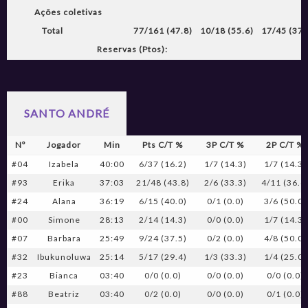
Ações coletivas
Total
77/161 (47.8)
10/18 (55.6)
17/45 (37.
Reservas (Ptos):
SANTO ANDRÉ
Nº
Jogador
Min
Pts C/T %
3P C/T %
2P C/T %
#04
Izabela
40:00
6/37 (16.2)
1/7 (14.3)
1/7 (14.3)
#93
Erika
37:03
21/48 (43.8)
2/6 (33.3)
4/11 (36.4
#24
Alana
36:19
6/15 (40.0)
0/1 (0.0)
3/6 (50.0)
#00
Simone
28:13
2/14 (14.3)
0/0 (0.0)
1/7 (14.3)
#07
Barbara
25:49
9/24 (37.5)
0/2 (0.0)
4/8 (50.0)
#32
Ibukunoluwa
25:14
5/17 (29.4)
1/3 (33.3)
1/4 (25.0)
#23
Bianca
03:40
0/0 (0.0)
0/0 (0.0)
0/0 (0.0)
#88
Beatriz
03:40
0/2 (0.0)
0/0 (0.0)
0/1 (0.0)