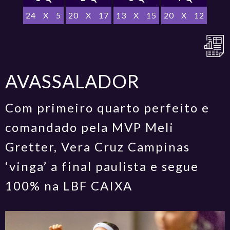
24
X
5
20
X
17
13
X
15
20
X
12
AVASSALADOR
Com primeiro quarto perfeito e
comandado pela MVP Meli
Gretter, Vera Cruz Campinas
‘vinga’ a final paulista e segue
100% na LBF CAIXA