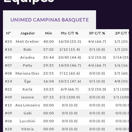
UNIMED CAMPINAS BASQUETE
Nº
Jogador
Min
Pts C/T %
3P C/T %
2P C/T %
#20
Meli Gretter
40:00
16/30 (53.3)
4/6 (66.7)
1/5 (20.0
#10
Babi
37:02
2/13 (15.4)
0/1 (0.0)
1/5 (20.0
#05
Ariadna
35:44
20/45 (44.4)
1/2 (50.0)
5/14 (35.7
#07
Patty
29:35
14/30 (46.7)
4/6 (66.7)
1/6 (16.7
#08
Mariana Dias
23:55
7/11 (63.6)
0/0 (0.0)
3/5 (60.0
#24
Êga
16:04
10/21 (47.6)
0/1 (0.0)
4/8 (50.0
#22
Karla
10:25
6/9 (66.7)
1/2 (50.0)
1/1 (100.0
#09
Jeanne
07:13
2/2 (100.0)
0/0 (0.0)
1/1 (100.0
#13
Ana Limoeiro
00:00
0/0 (0.0)
0/0 (0.0)
0/0 (0.0)
#09
Gabi
00:00
0/0 (0.0)
0/0 (0.0)
0/0 (0.0)
#06
Lucchini
00:00
0/0 (0.0)
0/0 (0.0)
0/0 (0.0)
#28
Vitória
00:00
0/0 (0.0)
0/0 (0.0)
0/0 (0.0)