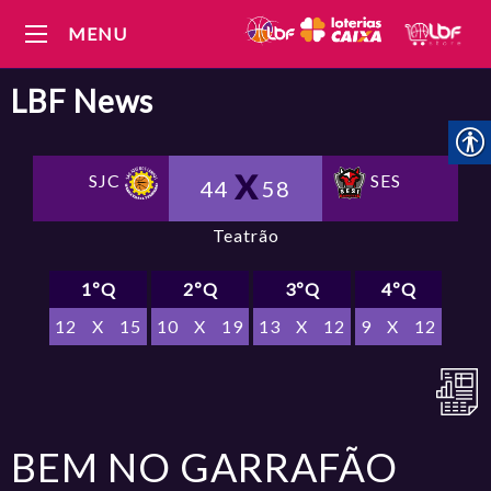
MENU
LBF
News
SJC
SES
44
58
Teatrão
1ºQ
2ºQ
3ºQ
4ºQ
12
X
15
10
X
19
13
X
12
9
X
12
BEM NO GARRAFÃO