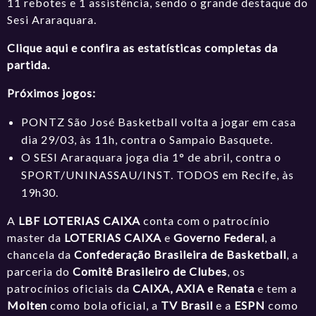
11 rebotes e 1 assistência, sendo o grande destaque do
Sesi Araraquara.
Clique aqui e confira as estatísticas completas da
partida.
Próximos jogos:
PONTZ São José Basketball volta a jogar em casa
dia 29/03, às 11h, contra o Sampaio Basquete.
O SESI Araraquara joga dia 1° de abril, contra o
SPORT/UNINASSAU/INST. TODOS em Recife, às
19h30.
A
LBF LOTERIAS CAIXA
conta com o patrocínio
master da
LOTERIAS CAIXA
e
Governo Federal
, a
chancela da
Confederação Brasileira de Basketball
, a
parceria do
Comitê Brasileiro de Clubes
, os
patrocínios oficiais da
CAIXA, AXIA e Renata
e tem a
Molten
como bola oficial, a
TV Brasil
e a
ESPN
como