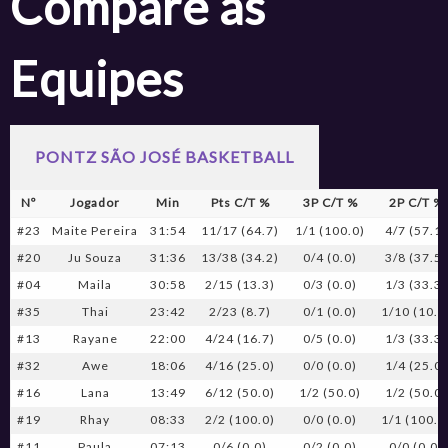
Compare as
Equipes
PONTZ SÃO JOSÉ BASKETBALL
Nº
Jogador
Min
Pts C/T %
3P C/T %
2P C/T %
#23
Maite Pereira
31:54
11/17 (64.7)
1/1 (100.0)
4/7 (57.1)
#20
Ju Souza
31:36
13/38 (34.2)
0/4 (0.0)
3/8 (37.5)
#04
Maila
30:58
2/15 (13.3)
0/3 (0.0)
1/3 (33.3)
#35
Thai
23:42
2/23 (8.7)
0/1 (0.0)
1/10 (10.0
#13
Rayane
22:00
4/24 (16.7)
0/5 (0.0)
1/3 (33.3)
#32
Awe
18:06
4/16 (25.0)
0/0 (0.0)
1/4 (25.0)
#16
Lana
13:49
6/12 (50.0)
1/2 (50.0)
1/2 (50.0)
#19
Rhay
08:33
2/2 (100.0)
0/0 (0.0)
1/1 (100.0
#11
Paula
07:13
0/6 (0.0)
0/2 (0.0)
0/0 (0.0)