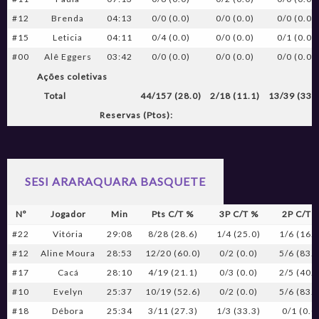
#12
Brenda
04:13
0/0 (0.0)
0/0 (0.0)
0/0 (0.0)
#15
Leticia
04:11
0/4 (0.0)
0/0 (0.0)
0/1 (0.0)
#00
Alê Eggers
03:42
0/0 (0.0)
0/0 (0.0)
0/0 (0.0)
Ações coletivas
Total
44/157 (28.0)
2/18 (11.1)
13/39 (33.
Reservas (Ptos):
SESI ARARAQUARA BASQUETE
Nº
Jogador
Min
Pts C/T %
3P C/T %
2P C/T 
#22
Vitória
29:08
8/28 (28.6)
1/4 (25.0)
1/6 (16.
#12
Aline Moura
28:53
12/20 (60.0)
0/2 (0.0)
5/6 (83.
#17
Cacá
28:10
4/19 (21.1)
0/3 (0.0)
2/5 (40.
#10
Evelyn
25:37
10/19 (52.6)
0/2 (0.0)
5/6 (83.
#18
Débora
25:34
3/11 (27.3)
1/3 (33.3)
0/1 (0.0