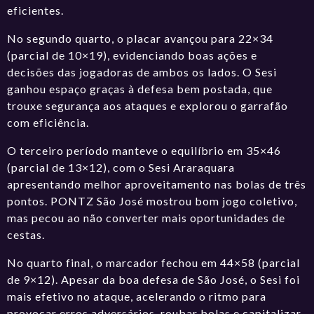
eficientes.
No segundo quarto, o placar avançou para 22×34
(parcial de 10×19), evidenciando boas ações e
decisões das jogadoras de ambos os lados. O Sesi
ganhou espaço graças à defesa bem postada, que
trouxe segurança aos ataques e explorou o garrafão
com eficiência.
O terceiro período manteve o equilíbrio em 35×46
(parcial de 13×12), com o Sesi Araraquara
apresentando melhor aproveitamento nas bolas de três
pontos. PONTZ São José mostrou bom jogo coletivo,
mas pecou ao não converter mais oportunidades de
cestas.
No quarto final, o marcador fechou em 44×58 (parcial
de 9×12). Apesar da boa defesa de São José, o Sesi foi
mais efetivo no ataque, acelerando o ritmo para
provocar erros adversários, roubar bolas e capitalizar