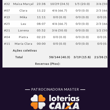
#32
Maisa Marçal
23:38
10/29 (34.5)
1/5 (20.0)
3/6 (50.
#07
Clara
11:22
4/6 (66.7)
0/0 (0.0)
2/3 (66.
#13
Mika
11:11
0/0 (0.0)
0/0 (0.0)
0/0 (0.0
#25
Lau
08:07
4/6 (66.7)
0/0 (0.0)
2/3 (66.
#21
Lorena
05:52
3/6 (50.0)
0/0 (0.0)
1/2 (50.
#04
Pietra
02:23
0/0 (0.0)
0/0 (0.0)
0/0 (0.0
#11
Maria Clara
00:00
0/0 (0.0)
0/0 (0.0)
0/0 (0.0
Ações coletivas
Total
58/144 (40.3)
3/19 (15.8)
21/38 (55
Reservas (Ptos):
PATROCINADORA MASTER