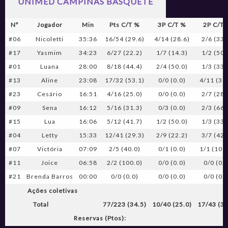
UNIMED CAMPINAS BASQUETE
Nº
Jogador
Min
Pts C/T %
3P C/T %
2P C/T 
#06
Nicoletti
35:36
16/54 (29.6)
4/14 (28.6)
2/6 (33.
#17
Yasmim
34:23
6/27 (22.2)
1/7 (14.3)
1/2 (50.
#01
Luana
28:00
8/18 (44.4)
2/4 (50.0)
1/3 (33.
#13
Aline
23:08
17/32 (53.1)
0/0 (0.0)
4/11 (36
#23
Cesário
16:51
4/16 (25.0)
0/0 (0.0)
2/7 (28.
#09
Sena
16:12
5/16 (31.3)
0/3 (0.0)
2/3 (66.
#15
Lua
16:06
5/12 (41.7)
1/2 (50.0)
1/3 (33.
#04
Letty
15:33
12/41 (29.3)
2/9 (22.2)
3/7 (42.
#07
Victória
07:09
2/5 (40.0)
0/1 (0.0)
1/1 (100
#11
Joice
06:58
2/2 (100.0)
0/0 (0.0)
0/0 (0.0
#21
Brenda Barros
00:00
0/0 (0.0)
0/0 (0.0)
0/0 (0.0
Ações coletivas
Total
77/223 (34.5)
10/40 (25.0)
17/43 (39
Reservas (Ptos):