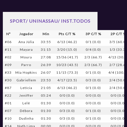
SPORT/ UNINASSAU/ INST.TODOS
Nº
Jogador
Min
Pts C/T %
3P C/T %
2P C/T %
#06
Ana Júlia
33:55
6/13 (46.2)
0/1 (0.0)
3/5 (60.0
#11
Mayara
31:15
3/20 (15.0)
0/4 (0.0)
1/3 (33.3
#02
Moura
27:08
15/36 (41.7)
2/3 (66.7)
4/13 (30.8
#09
Parro
26:39
10/23 (43.5)
2/3 (66.7)
2/7 (28.6
#33
Mia Hopkins
26:07
11/15 (73.3)
0/1 (0.0)
4/4 (100.0
#30
Gabriellem
23:53
4/17 (23.5)
0/3 (0.0)
2/4 (50.0
#87
Letícia
21:05
6/13 (46.2)
0/1 (0.0)
2/4 (50.0
#22
Jeniffer
05:24
0/0 (0.0)
0/0 (0.0)
0/0 (0.0)
#01
Lelê
01:30
0/0 (0.0)
0/0 (0.0)
0/0 (0.0)
#07
Débora
01:30
0/3 (0.0)
0/1 (0.0)
0/0 (0.0)
#10
Dudinha
01:30
0/3 (0.0)
0/1 (0.0)
0/0 (0.0)
#14
Nath Lima
00:00
0/0 (0.0)
0/0 (0.0)
0/0 (0.0)