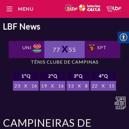
MENU
LBF
News
UNI
SPT
77
55
TÊNIS CLUBE DE CAMPINAS
1ºQ
2ºQ
3ºQ
4ºQ
23
X
16
19
X
16
13
X
8
22
X
15
CAMPINEIRAS DE