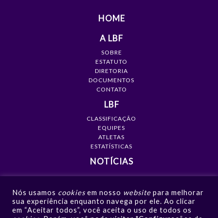
HOME
A LBF
SOBRE
ESTATUTO
DIRETORIA
DOCUMENTOS
CONTATO
LBF
CLASSIFICAÇÃO
EQUIPES
ATLETAS
ESTATÍSTICAS
NOTÍCIAS
MÍDIA
Nós usamos
cookies
em nosso
website
para melhorar
GALERIAS
sua experiência enquanto navega por ele. Ao clicar
VÍDEOS
em “Aceitar todos”, você aceita o uso de todos os
NOTÍCIAS