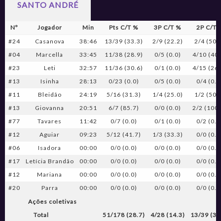
SANTO ANDRÉ
Nº
Jogador
Min
Pts C/T %
3P C/T %
2P C/T 
#24
Casanova
38:46
13/39 (33.3)
2/9 (22.2)
2/4 (50.
#04
Marcella
33:45
11/38 (28.9)
0/5 (0.0)
4/10 (40.
#23
Leti
32:57
11/36 (30.6)
0/1 (0.0)
4/15 (26.
#13
Isinha
28:13
0/23 (0.0)
0/5 (0.0)
0/4 (0.0
#11
Bleidão
24:19
5/16 (31.3)
1/4 (25.0)
1/2 (50.
#13
Giovanna
20:51
6/7 (85.7)
0/0 (0.0)
2/2 (100.
#77
Tavares
11:42
0/7 (0.0)
0/1 (0.0)
0/2 (0.0
#12
Aguiar
09:23
5/12 (41.7)
1/3 (33.3)
0/0 (0.0
#06
Isadora
00:00
0/0 (0.0)
0/0 (0.0)
0/0 (0.0
#17
Letícia Brandão
00:00
0/0 (0.0)
0/0 (0.0)
0/0 (0.0
#12
Mariana
00:00
0/0 (0.0)
0/0 (0.0)
0/0 (0.0
#20
Parra
00:00
0/0 (0.0)
0/0 (0.0)
0/0 (0.0
Ações coletivas
Total
51/178 (28.7)
4/28 (14.3)
13/39 (33