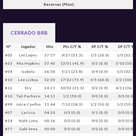
Reservas (Ptos):
CERRADO BRB
Nº
Jogador
Min
Pts C/T %
3P C/T %
2P C/T %
#03
Let Lopes
37:57
9/27 (33.3)
1/5 (20.0)
1/3 (33.3)
#33
Mia Hopkins
37:43
13/31 (41.9)
0/2 (0.0)
5/10 (50.0
#04
Izabela
36:58
5/21 (23.8)
0/4 (0.0)
1/3 (33.3)
#10
Lee Lisboa
32:30
17/23 (73.9)
3/5 (60.0)
2/2 (100.0
#12
Dry
24:21
10/32 (31.3)
0/2 (0.0)
4/11 (36.4
#10
Tati Pacheco
14:11
1/2 (50.0)
0/0 (0.0)
0/0 (0.0)
#99
Joice Coelho
11:44
7/12 (58.3)
1/2 (50.0)
1/2 (50.0)
#07
Larissa
04:20
0/3 (0.0)
0/1 (0.0)
0/0 (0.0)
#14
Nath Lima
00:16
0/0 (0.0)
0/0 (0.0)
0/0 (0.0)
#77
Gabi Sena
00:00
0/0 (0.0)
0/0 (0.0)
0/0 (0.0)