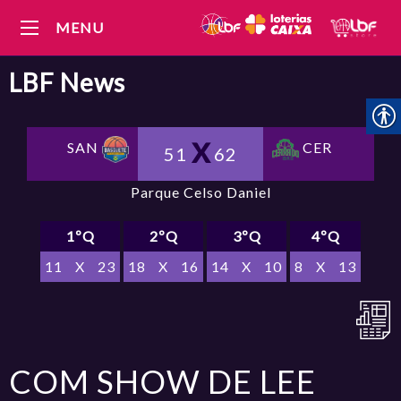
MENU
LBF
News
CER
SAN
51
62
Parque Celso Daniel
1ºQ
2ºQ
3ºQ
4ºQ
11
X
23
18
X
16
14
X
10
8
X
13
COM SHOW DE LEE