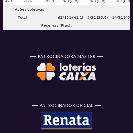
#23
Zazá
00:00
0/0 (0.0)
0/0 (0.0)
0/0 (0.0)
Ações coletivas
Total
62/151 (41.1)
5/21 (23.8)
14/31 (45.
Reservas (Ptos):
PATROCINADORA MASTER
PATROCINADOR OFICIAL