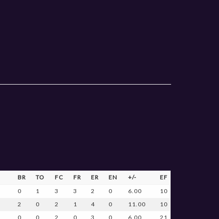
BR
TO
FC
FR
ER
EN
+/-
EF
0
1
3
3
2
0
6.00
10
2
0
2
1
4
0
11.00
10
0
0
2
0
3
0
6.00
21