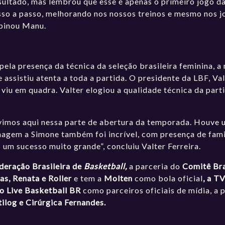
esultado, mas lembrou que esse é apenas o primeiro jogo d
sso a passo, melhorando nos nossos treinos e mesmo nos j
opinou Manu.
la presença da técnica da seleção brasileira feminina, 
 assistiu atenta a toda a partida. O presidente da LBF, Va
viu em quadra. Valter elogiou a qualidade técnica da par
 vimos aqui nessa parte de abertura da temporada. Houve
agem a Simone também foi incrível, com presença de famil
um sucesso muito grande”, concluiu Valter Ferreira.
deração Brasileira de
Basketball,
a parceria do
Comitê Bra
as, Renata e Roller
e tem a
Molten
como bola oficial
, a T
o Live Basketball BR
como parceiros oficiais de mídia, a 
log e Cirúrgica Fernandes.