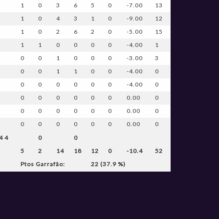
1
0
3
6
5
0
-7.00
13
1
0
4
3
1
0
-9.00
12
1
0
2
6
2
0
-5.00
15
1
1
0
0
0
0
-4.00
1
0
0
1
0
0
0
-3.00
3
0
0
1
1
0
0
-4.00
0
0
0
0
0
0
0
-4.00
0
0
0
0
0
0
0
0.00
0
0
0
0
0
0
0
0.00
0
0
0
0
0
0
0
0.00
0
4 4
0
0
5
2
14
18
12
0
-10.4
52
Ptos Garrafão:
22 (37.9 %)