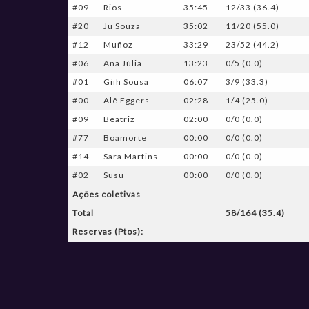
#09
Rios
35:45
12/33 (36.4)
#20
Ju Souza
35:02
11/20 (55.0)
#12
Muñoz
33:29
23/52 (44.2)
#06
Ana Júlia
13:23
0/5 (0.0)
#01
Giih Sousa
06:07
3/9 (33.3)
#00
Alê Eggers
02:28
1/4 (25.0)
#09
Beatriz
02:00
0/0 (0.0)
#77
Boamorte
00:00
0/0 (0.0)
#14
Sara Martins
00:00
0/0 (0.0)
#02
Susu
00:00
0/0 (0.0)
Ações coletivas
Total
58/164 (35.4)
Reservas (Ptos):