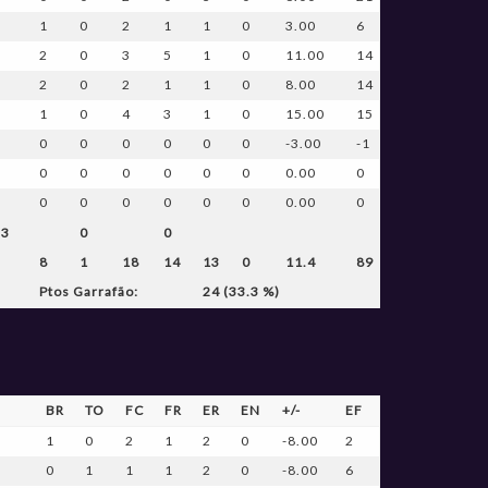
1
0
2
1
1
0
3.00
6
2
0
3
5
1
0
11.00
14
2
0
2
1
1
0
8.00
14
1
0
4
3
1
0
15.00
15
0
0
0
0
0
0
-3.00
-1
0
0
0
0
0
0
0.00
0
0
0
0
0
0
0
0.00
0
 3
0
0
8
1
18
14
13
0
11.4
89
Ptos Garrafão:
24 (33.3 %)
BR
TO
FC
FR
ER
EN
+/-
EF
1
0
2
1
2
0
-8.00
2
0
1
1
1
2
0
-8.00
6