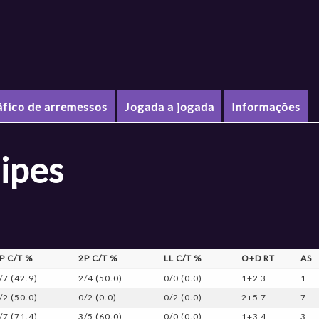
áfico de arremessos
Jogada a jogada
Informações
ipes
P C/T %
2P C/T %
LL C/T %
O+D RT
AS
/7 (42.9)
2/4 (50.0)
0/0 (0.0)
1+2 3
1
/2 (50.0)
0/2 (0.0)
0/2 (0.0)
2+5 7
7
/7 (71.4)
3/5 (60.0)
0/0 (0.0)
1+3 4
3