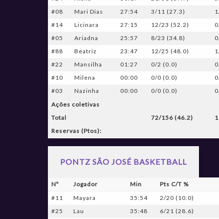
#08
Mari Dias
27:54
3/11 (27.3)
1
#14
Licinara
27:15
12/23 (52.2)
0
#05
Ariadna
25:57
8/23 (34.8)
0
#88
Beatriz
23:47
12/25 (48.0)
1
#22
Mansilha
01:27
0/2 (0.0)
0
#10
Milena
00:00
0/0 (0.0)
0
#03
Nazinha
00:00
0/0 (0.0)
0
Ações coletivas
Total
72/156 (46.2)
1
Reservas (Ptos):
PONTZ SÃO JOSÉ BASKETBALL
Nº
Jogador
Min
Pts C/T %
#11
Mayara
35:54
2/20 (10.0)
#25
Lau
35:48
6/21 (28.6)