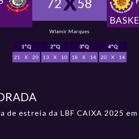
S
72
58
BASKE
Wlamir Marques
1ºQ
2ºQ
3ºQ
4ºQ
21
X
20
13
X
10
18
X
14
20
X
14
ORADA
da de estreia da LBF CAIXA 2025 em 