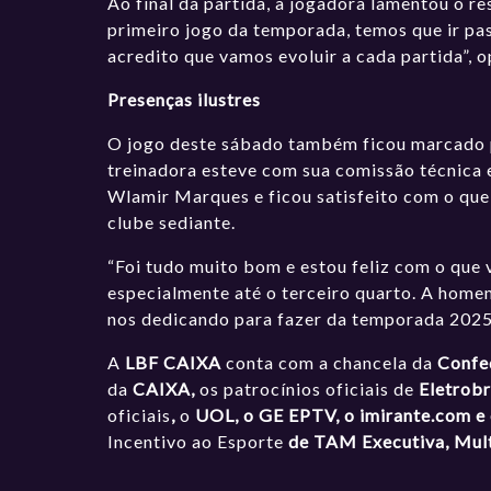
Ao final da partida, a jogadora lamentou o r
primeiro jogo da temporada, temos que ir pa
acredito que vamos evoluir a cada partida”, 
Presenças ilustres
O jogo deste sábado também ficou marcado pe
treinadora esteve com sua comissão técnica e
Wlamir Marques e ficou satisfeito com o que 
clube sediante.
“Foi tudo muito bom e estou feliz com o que
especialmente até o terceiro quarto. A homen
nos dedicando para fazer da temporada 2025 
A
LBF CAIXA
conta com a chancela da
Confe
da
CAIXA,
os patrocínios oficiais de
Eletrobr
oficiais
,
o
UOL, o GE EPTV, o
imirante.com
e 
Incentivo ao Esporte
de TAM Executiva, Multi