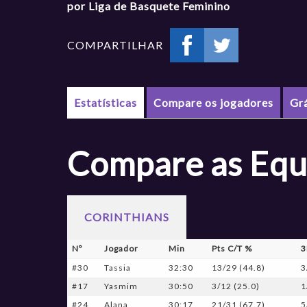
por Liga de Basquete Feminino
COMPARTILHAR
Estatísticas
Compare os jogadores
Gr
Compare as Equ
CORINTHIANS
Nº
Jogador
Min
Pts C/T %
3
#30
Tassia
32:30
13/29 (44.8)
3
#17
Yasmim
30:50
3/12 (25.0)
1
#24
Alana
30:17
21/31 (67.7)
5