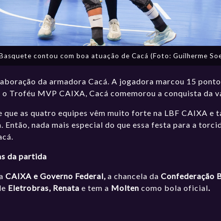
 Basquete contou com boa atuação de Cacá (Foto: Guilherme Soe
laboração da armadora Cacá. A jogadora marcou 15 pontos,
m o Troféu MVP CAIXA, Cacá comemorou a conquista da vag
e que as quatro equipes vêm muito forte na LBF CAIXA e t
 Então, nada mais especial do que essa festa para a torc
acá.
as da partida
da
CAIXA e Governo Federal,
a chancela da
Confederação B
 de
Eletrobras, Renata
e tem a
Molten
como bola oficial
.