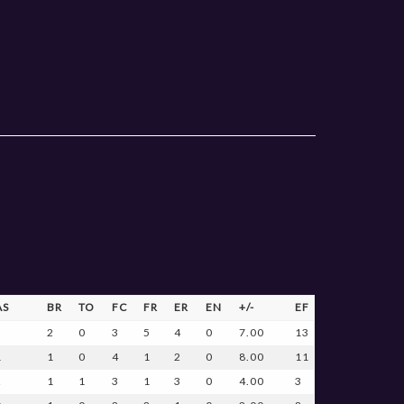
AS
BR
TO
FC
FR
ER
EN
+/-
EF
3
2
0
3
5
4
0
7.00
13
1
1
0
4
1
2
0
8.00
11
2
1
1
3
1
3
0
4.00
3