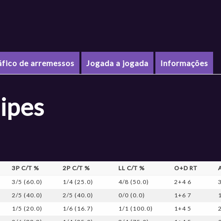
áfico de arremessos
Jogada a jogada
Informações
ipes
3P C/T %
2P C/T %
LL C/T %
O+D RT
3/5 (60.0)
1/4 (25.0)
4/8 (50.0)
2+4 6
2/5 (40.0)
2/5 (40.0)
0/0 (0.0)
1+6 7
1/5 (20.0)
1/6 (16.7)
1/1 (100.0)
1+4 5