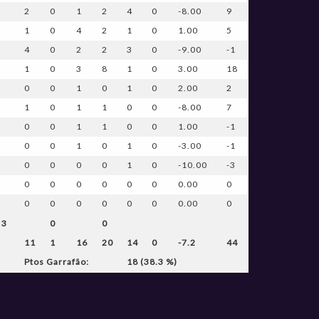
2
0
1
2
4
0
-8.00
9
1
0
4
2
1
0
1.00
5
4
0
2
2
3
0
-9.00
-1
1
0
3
8
1
0
3.00
18
0
0
1
0
1
0
2.00
2
1
0
1
1
0
0
-8.00
7
0
0
1
1
0
0
1.00
-1
0
0
1
0
1
0
-3.00
-1
0
0
0
0
1
0
-10.00
-3
0
0
0
0
0
0
0.00
0
0
0
0
0
0
0
0.00
0
 3
0
0
11
1
16
20
14
0
-7.2
44
Ptos Garrafão:
18 (38.3 %)