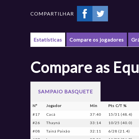
COMPARTILHAR
Estatísticas
Compare os jogadores
Gr
Compare as Equ
SAMPAIO BASQUETE
Nº
Jogador
Min
Pts C/T %
#17
Cacá
37:40
15/31 (48.4)
#26
Thayná
33:14
10/25 (40.0)
#08
Tainá Paixão
32:11
6/28 (21.4)