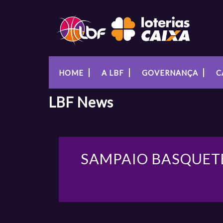
HOME
A LBF
GOVERNANÇA
C
LBF
News
SAMPAIO BASQUET