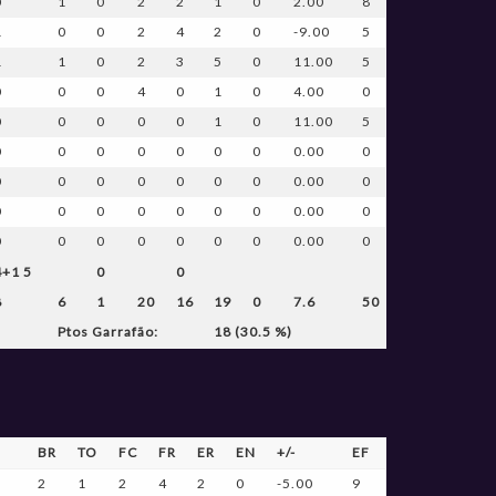
0
1
0
2
2
1
0
2.00
8
1
0
0
2
4
2
0
-9.00
5
1
1
0
2
3
5
0
11.00
5
0
0
0
4
0
1
0
4.00
0
0
0
0
0
0
1
0
11.00
5
0
0
0
0
0
0
0
0.00
0
0
0
0
0
0
0
0
0.00
0
0
0
0
0
0
0
0
0.00
0
0
0
0
0
0
0
0
0.00
0
4+1 5
0
0
8
6
1
20
16
19
0
7.6
50
Ptos Garrafão:
18 (30.5 %)
BR
TO
FC
FR
ER
EN
+/-
EF
2
1
2
4
2
0
-5.00
9