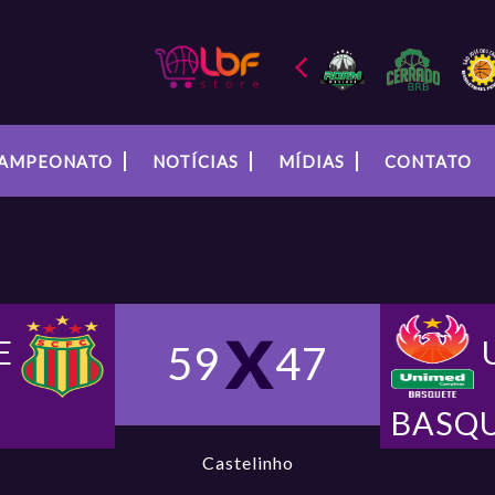
AMPEONATO
NOTÍCIAS
MÍDIAS
CONTATO
E
59
47
BASQ
Castelinho