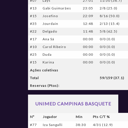
#07
Lays
27:01
11/30 (36.7)
#13
Gabi Guimarães
23:05
2/8 (25.0)
#15
Josefino
22:09
8/16 (50.0)
#35
Jourdain
12:48
2/13 (15.4)
#22
Delgado
11:48
5/8 (62.5)
#17
Ana Sá
00:00
0/0 (0.0)
#10
Carol Ribeiro
00:00
0/0 (0.0)
#25
Duda
00:00
0/0 (0.0)
#15
Karina
00:00
0/0 (0.0)
Ações coletivas
Total
59/159 (37.1)
Reservas (Ptos):
UNIMED CAMPINAS BASQUETE
Nº
Jogador
Min
Pts C/T %
#77
Iza Sangalli
38:30
4/31 (12.9)