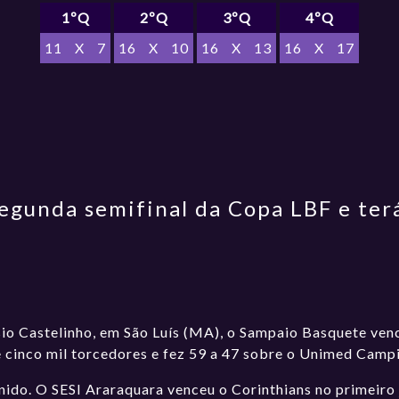
1ºQ
2ºQ
3ºQ
4ºQ
11
X
7
16
X
10
16
X
13
16
X
17
egunda semifinal da Copa LBF e ter
sio Castelinho, em São Luís (MA), o Sampaio Basquete ven
e cinco mil torcedores e fez 59 a 47 sobre o Unimed Campi
inido. O SESI Araraquara venceu o Corinthians no primeiro