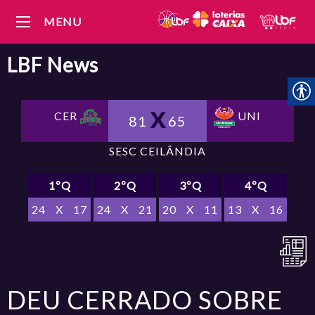
MENU
LBF
News
CER
UNI
81
65
SESC CEILÂNDIA
1ºQ
2ºQ
3ºQ
4ºQ
24
X
17
24
X
21
20
X
11
13
X
16
DEU CERRADO SOBRE