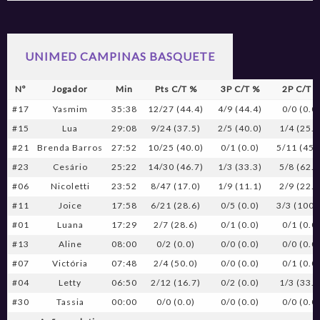
UNIMED CAMPINAS BASQUETE
Nº
Jogador
Min
Pts C/T %
3P C/T %
2P C/T 
#17
Yasmim
35:38
12/27 (44.4)
4/9 (44.4)
0/0 (0.0
#15
Lua
29:08
9/24 (37.5)
2/5 (40.0)
1/4 (25.0
#21
Brenda Barros
27:52
10/25 (40.0)
0/1 (0.0)
5/11 (45.
#23
Cesário
25:22
14/30 (46.7)
1/3 (33.3)
5/8 (62.5
#06
Nicoletti
23:52
8/47 (17.0)
1/9 (11.1)
2/9 (22.2
#11
Joice
17:58
6/21 (28.6)
0/5 (0.0)
3/3 (100.
#01
Luana
17:29
2/7 (28.6)
0/1 (0.0)
0/1 (0.0
#13
Aline
08:00
0/2 (0.0)
0/0 (0.0)
0/0 (0.0
#07
Victória
07:48
2/4 (50.0)
0/0 (0.0)
0/1 (0.0
#04
Letty
06:50
2/12 (16.7)
0/2 (0.0)
1/3 (33.3
#30
Tassia
00:00
0/0 (0.0)
0/0 (0.0)
0/0 (0.0