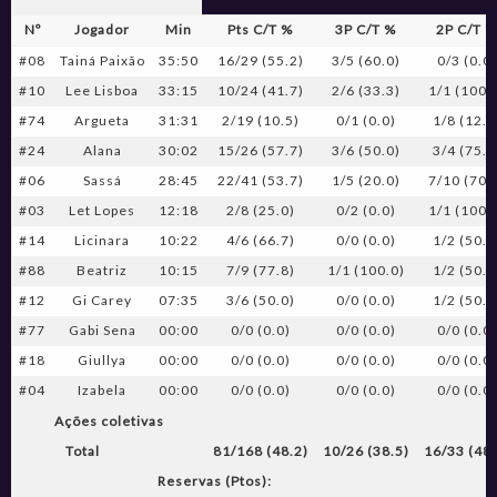
Nº
Jogador
Min
Pts C/T %
3P C/T %
2P C/T 
#08
Tainá Paixão
35:50
16/29 (55.2)
3/5 (60.0)
0/3 (0.0)
#10
Lee Lisboa
33:15
10/24 (41.7)
2/6 (33.3)
1/1 (100.
#74
Argueta
31:31
2/19 (10.5)
0/1 (0.0)
1/8 (12.5
#24
Alana
30:02
15/26 (57.7)
3/6 (50.0)
3/4 (75.0
#06
Sassá
28:45
22/41 (53.7)
1/5 (20.0)
7/10 (70.
#03
Let Lopes
12:18
2/8 (25.0)
0/2 (0.0)
1/1 (100.
#14
Licinara
10:22
4/6 (66.7)
0/0 (0.0)
1/2 (50.0
#88
Beatriz
10:15
7/9 (77.8)
1/1 (100.0)
1/2 (50.0
#12
Gi Carey
07:35
3/6 (50.0)
0/0 (0.0)
1/2 (50.0
#77
Gabi Sena
00:00
0/0 (0.0)
0/0 (0.0)
0/0 (0.0)
#18
Giullya
00:00
0/0 (0.0)
0/0 (0.0)
0/0 (0.0)
#04
Izabela
00:00
0/0 (0.0)
0/0 (0.0)
0/0 (0.0)
Ações coletivas
Total
81/168 (48.2)
10/26 (38.5)
16/33 (48.
Reservas (Ptos):