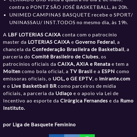
contra o PONTZ SÃO JOSÉ BASKETBALL, às 20h.
UNIMED CAMPINAS BASQUETE recebe o SPORT/
UNINASSAU/ INST.TODOS no mesmo dia, às 19h.
A
LBF LOTERIAS CAIXA
conta com o patrocínio
master da
LOTERIAS CAIXA
e
Governo Federal
, a
chancela da
Confederação Brasileira de Basketball
, a
parceria do
Comitê Brasileiro de Clubes
, os
patrocínios oficiais da
CAIXA, AXIA e Renata
e tem a
Molten
como bola oficial, a
TV Brasil
e a
ESPN
como
emissoras oficiais, o
UOL, o GE EPTV
, o
imirante.com
e o
Live Basketball BR
como parceiros de mídia
oficiais, a parceria da
Udiaço
e o apoio via Lei de
Incentivo ao esporte da
Cirúrgica Fernandes
e da
Rumo
Instituto.
por Liga de Basquete Feminino