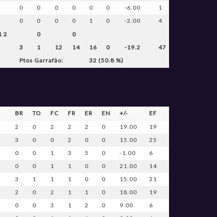
0
0
0
0
0
0
-6.00
1
0
0
0
0
1
0
-2.00
4
1 2
0
0
3
1
12
14
16
0
-19.2
47
Ptos Garrafão:
32 (50.8 %)
BR
TO
FC
FR
ER
EN
+/-
EF
2
0
2
2
2
0
19.00
19
3
0
0
2
0
0
15.00
25
0
0
1
3
5
0
-1.00
6
0
0
1
1
0
0
21.00
14
3
1
1
1
0
0
15.00
21
2
0
2
1
1
0
18.00
19
0
0
3
1
2
0
9.00
6