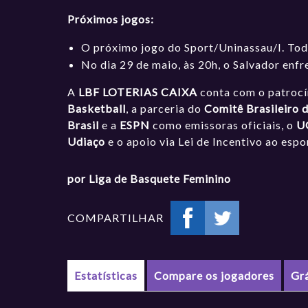
Próximos jogos:
O próximo jogo do Sport/Uninassau/I. To
No dia 29 de maio, às 20h, o Salvador en
A
LBF LOTERIAS CAIXA
conta com o patroc
Basketball
, a parceria do
Comitê Brasileiro 
Brasil
e a
ESPN
como emissoras oficiais, o
U
Udiaço
e o apoio via Lei de Incentivo ao esp
por Liga de Basquete Feminino
COMPARTILHAR
Estatísticas
Compare os jogadores
Gr