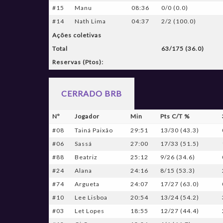
#15
Manu
08:36
0/0 (0.0)
#14
Nath Lima
04:37
2/2 (100.0)
Ações coletivas
Total
63/175 (36.0)
Reservas (Ptos):
CERRADO BRB
Nº
Jogador
Min
Pts C/T %
#08
Tainá Paixão
29:51
13/30 (43.3)
#06
Sassá
27:00
17/33 (51.5)
#88
Beatriz
25:12
9/26 (34.6)
#24
Alana
24:16
8/15 (53.3)
#74
Argueta
24:07
17/27 (63.0)
#10
Lee Lisboa
20:54
13/24 (54.2)
#03
Let Lopes
18:55
12/27 (44.4)