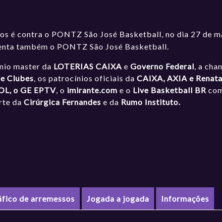
dos
é contra o PONTZ São José Basketball, no dia 27 de m
frenta também o PONTZ São José Basketball.
ínio master da
LOTERIAS CAIXA
e
Governo Federal
, a cha
de Clubes
, os patrocínios oficiais da
CAIXA, AXIA e Renat
OL, o GE EPTV
, o
imirante.com
e o
Live Basketball BR
como
orte da
Cirúrgica Fernandes
e da
Rumo Instituto.
áfico de arremessos
Jogada a jogada
Informações