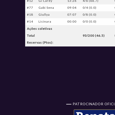
#12
Gi Carey
13:26
4/6 (66.7)
#77
Gabi Sena
09:04
0/4 (0.0)
#18
Giullya
07:07
0/8 (0.0)
#14
Licinara
00:00
0/0 (0.0)
Ações coletivas
Total
93/200 (46.5)
Reservas (Ptos):
PATROCINADOR OFICI