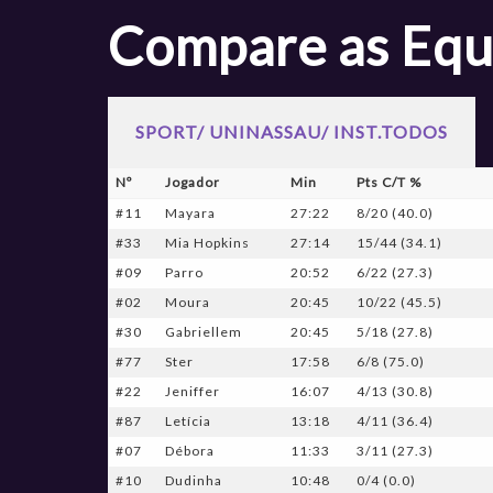
Compare as Equ
SPORT/ UNINASSAU/ INST.TODOS
Nº
Jogador
Min
Pts C/T %
#11
Mayara
27:22
8/20 (40.0)
#33
Mia Hopkins
27:14
15/44 (34.1)
#09
Parro
20:52
6/22 (27.3)
#02
Moura
20:45
10/22 (45.5)
#30
Gabriellem
20:45
5/18 (27.8)
#77
Ster
17:58
6/8 (75.0)
#22
Jeniffer
16:07
4/13 (30.8)
#87
Letícia
13:18
4/11 (36.4)
#07
Débora
11:33
3/11 (27.3)
#10
Dudinha
10:48
0/4 (0.0)