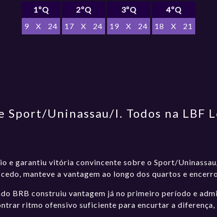
1ºQ
2ºQ
3ºQ
4ºQ
9
X
24
17
X
24
19
X
24
18
X
21
 Sport/Uninassau/I. Todos na LBF L
o e garantiu vitória convincente sobre o Sport/Uninassau/
r cedo, manteve a vantagem ao longo dos quartos e encerro
ado BRB construiu vantagem já no primeiro período e admini
trar ritmo ofensivo suficiente para encurtar a diferença, 