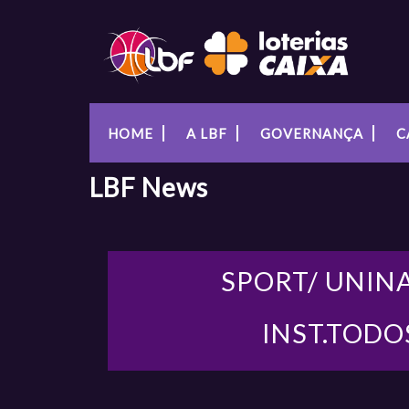
HOME
A LBF
GOVERNANÇA
C
LBF
News
SPORT/ UNIN
INST.TODO