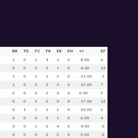
BR
TO
FC
FR
ER
EN
+/-
EF
1
0
1
4
1
0
-8.00
6
0
0
2
2
1
0
-4.00
12
1
0
1
1
3
0
-11.00
-1
1
0
3
2
0
0
-15.00
7
0
0
0
2
0
0
0.00
5
0
0
3
0
0
0
-17.00
12
0
1
1
1
2
0
-20.00
2
0
0
0
0
1
0
-6.00
4
0
0
1
0
4
0
-4.00
-3
0
0
0
2
3
0
-3.00
-2