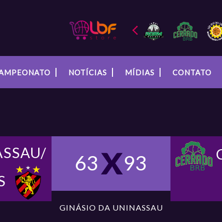
AMPEONATO
NOTÍCIAS
MÍDIAS
CONTATO
ASSAU/
63
93
S
GINÁSIO DA UNINASSAU