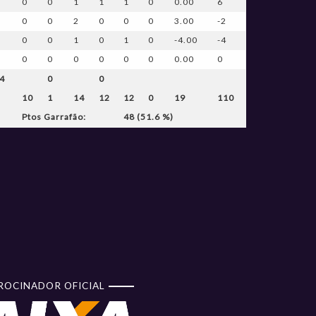
0
0
1
1
1
0
0.00
6
0
0
2
0
0
0
3.00
-2
0
0
1
0
1
0
-4.00
-4
0
0
0
0
0
0
0.00
0
4
0
0
10
1
14
12
12
0
19
110
Ptos Garrafão:
48 (51.6 %)
ROCINADOR OFICIAL