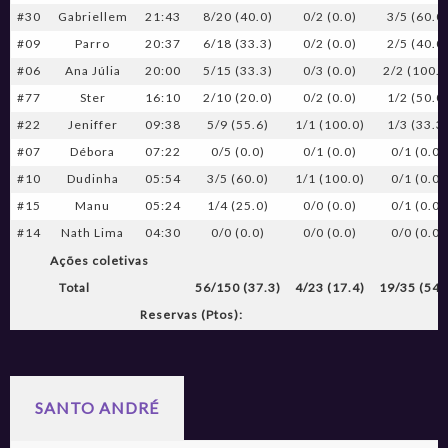
#30
Gabriellem
21:43
8/20 (40.0)
0/2 (0.0)
3/5 (60.0
#09
Parro
20:37
6/18 (33.3)
0/2 (0.0)
2/5 (40.0
#06
Ana Júlia
20:00
5/15 (33.3)
0/3 (0.0)
2/2 (100.0
#77
Ster
16:10
2/10 (20.0)
0/2 (0.0)
1/2 (50.0
#22
Jeniffer
09:38
5/9 (55.6)
1/1 (100.0)
1/3 (33.3
#07
Débora
07:22
0/5 (0.0)
0/1 (0.0)
0/1 (0.0)
#10
Dudinha
05:54
3/5 (60.0)
1/1 (100.0)
0/1 (0.0)
#15
Manu
05:24
1/4 (25.0)
0/0 (0.0)
0/1 (0.0)
#14
Nath Lima
04:30
0/0 (0.0)
0/0 (0.0)
0/0 (0.0)
Ações coletivas
Total
56/150 (37.3)
4/23 (17.4)
19/35 (54.
Reservas (Ptos):
SANTO ANDRÉ