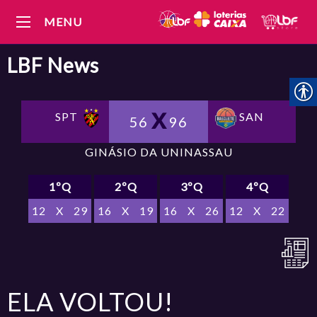
MENU
LBF
News
SPT
SAN
56
96
GINÁSIO DA UNINASSAU
1ºQ
2ºQ
3ºQ
4ºQ
12
X
29
16
X
19
16
X
26
12
X
22
ELA VOLTOU!