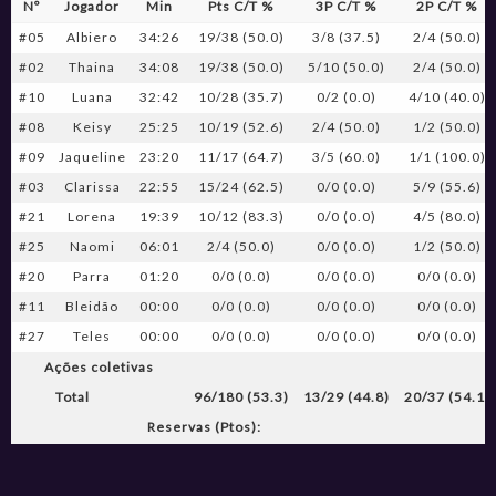
Nº
Jogador
Min
Pts C/T %
3P C/T %
2P C/T %
#05
Albiero
34:26
19/38 (50.0)
3/8 (37.5)
2/4 (50.0)
#02
Thaina
34:08
19/38 (50.0)
5/10 (50.0)
2/4 (50.0)
#10
Luana
32:42
10/28 (35.7)
0/2 (0.0)
4/10 (40.0)
#08
Keisy
25:25
10/19 (52.6)
2/4 (50.0)
1/2 (50.0)
#09
Jaqueline
23:20
11/17 (64.7)
3/5 (60.0)
1/1 (100.0)
#03
Clarissa
22:55
15/24 (62.5)
0/0 (0.0)
5/9 (55.6)
#21
Lorena
19:39
10/12 (83.3)
0/0 (0.0)
4/5 (80.0)
#25
Naomi
06:01
2/4 (50.0)
0/0 (0.0)
1/2 (50.0)
#20
Parra
01:20
0/0 (0.0)
0/0 (0.0)
0/0 (0.0)
#11
Bleidão
00:00
0/0 (0.0)
0/0 (0.0)
0/0 (0.0)
#27
Teles
00:00
0/0 (0.0)
0/0 (0.0)
0/0 (0.0)
Ações coletivas
Total
96/180 (53.3)
13/29 (44.8)
20/37 (54.1)
Reservas (Ptos):