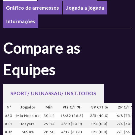
Gráfico de arremessos
Jogada a jogada
Informações
Compare as
Equipes
SPORT/ UNINASSAU/ INST.TODOS
Nº
Jogador
Min
Pts C/T %
3P C/T %
2P C/T %
#33
Mia Hopkins
30:14
18/32 (56.3)
2/5 (40.0)
6/8 (75.0
#11
Mayara
29:34
4/20 (20.0)
0/4 (0.0)
2/4 (50.0
#02
Moura
28:50
4/12 (33.3)
0/2 (0.0)
2/3 (66.7