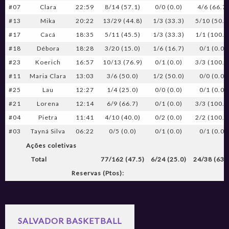
#07
Clara
22:59
8/14 (57.1)
0/0 (0.0)
4/6 (66.7)
#13
Mika
20:22
13/29 (44.8)
1/3 (33.3)
5/10 (50.0
#17
Cacá
18:35
5/11 (45.5)
1/3 (33.3)
1/1 (100.0
#18
Débora
18:28
3/20 (15.0)
1/6 (16.7)
0/1 (0.0)
#23
Koerich
16:57
10/13 (76.9)
0/1 (0.0)
3/3 (100.0
#11
Maria Clara
13:03
3/6 (50.0)
1/2 (50.0)
0/0 (0.0)
#25
Lau
12:27
1/4 (25.0)
0/0 (0.0)
0/1 (0.0)
#21
Lorena
12:14
6/9 (66.7)
0/1 (0.0)
3/3 (100.0
#04
Pietra
11:41
4/10 (40.0)
0/2 (0.0)
2/2 (100.0
#03
Tayná Silva
06:22
0/5 (0.0)
0/1 (0.0)
0/1 (0.0)
Ações coletivas
Total
77/162 (47.5)
6/24 (25.0)
24/38 (63.
Reservas (Ptos):
SALVADOR BASKETBALL