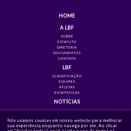
HOME
A LBF
SOBRE
ESTATUTO
DIRETORIA
DOCUMENTOS
CONTATO
LBF
CLASSIFICAÇÃO
EQUIPES
ATLETAS
ESTATÍSTICAS
NOTÍCIAS
MÍDIA
Nós usamos
cookies
em nosso
website
para melhorar
GALERIAS
sua experiência enquanto navega por ele. Ao clicar
VÍDEOS
em “Aceitar todos”, você aceita o uso de todos os