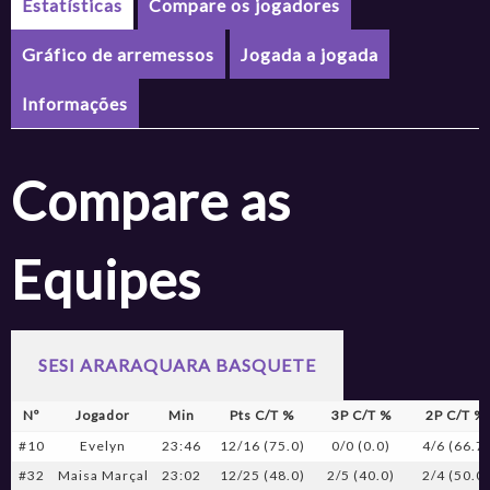
Estatísticas
Compare os jogadores
Gráfico de arremessos
Jogada a jogada
Informações
Compare as
Equipes
SESI ARARAQUARA BASQUETE
Nº
Jogador
Min
Pts C/T %
3P C/T %
2P C/T %
#10
Evelyn
23:46
12/16 (75.0)
0/0 (0.0)
4/6 (66.7)
#32
Maisa Marçal
23:02
12/25 (48.0)
2/5 (40.0)
2/4 (50.0)