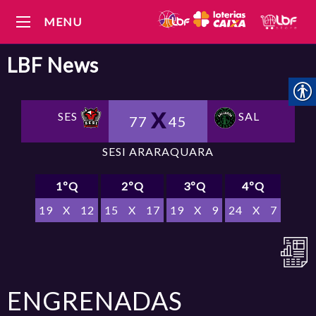
MENU
LBF
News
SES
SAL
77
45
SESI ARARAQUARA
1ºQ
2ºQ
3ºQ
4ºQ
19
X
12
15
X
17
19
X
9
24
X
7
ENGRENADAS