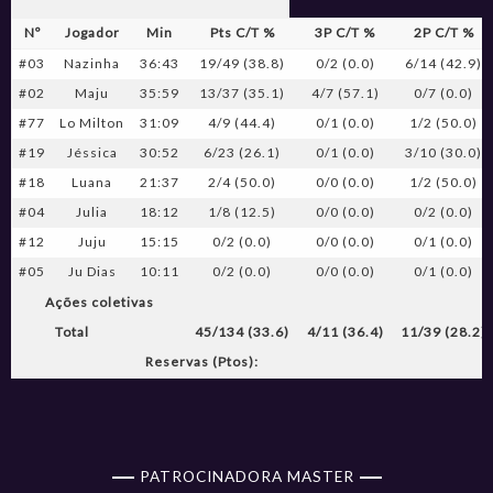
Nº
Jogador
Min
Pts C/T %
3P C/T %
2P C/T %
#03
Nazinha
36:43
19/49 (38.8)
0/2 (0.0)
6/14 (42.9)
#02
Maju
35:59
13/37 (35.1)
4/7 (57.1)
0/7 (0.0)
#77
Lo Milton
31:09
4/9 (44.4)
0/1 (0.0)
1/2 (50.0)
#19
Jéssica
30:52
6/23 (26.1)
0/1 (0.0)
3/10 (30.0)
#18
Luana
21:37
2/4 (50.0)
0/0 (0.0)
1/2 (50.0)
#04
Julia
18:12
1/8 (12.5)
0/0 (0.0)
0/2 (0.0)
#12
Juju
15:15
0/2 (0.0)
0/0 (0.0)
0/1 (0.0)
#05
Ju Dias
10:11
0/2 (0.0)
0/0 (0.0)
0/1 (0.0)
Ações coletivas
Total
45/134 (33.6)
4/11 (36.4)
11/39 (28.2)
Reservas (Ptos):
PATROCINADORA MASTER