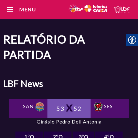
MENU
RELATÓRIO DA
PARTIDA
LBF
News
SAN
SES
53
52
Ginásio Pedro Dell Antonia
1ºQ
2ºQ
3ºQ
4ºQ