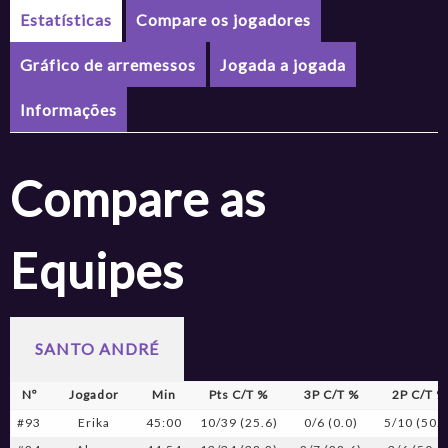
Estatísticas
Compare os jogadores
Gráfico de arremessos
Jogada a jogada
Informações
Compare as
Equipes
SANTO ANDRÉ
Nº
Jogador
Min
Pts C/T %
3P C/T %
2P C/T %
#93
Erika
45:00
10/39 (25.6)
0/6 (0.0)
5/10 (50.