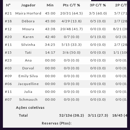
Nº
Jogador
Min
Pts C/T %
3P C/T %
2P C/T 
#21
Maira Horford
45:00
20/31 (64.5)
3/5 (60.0)
5/7 (71.
#18
Débora
45:00
4/29 (13.8)
0/5 (0.0)
2/7 (28.
#12
Moura
43:38
20/48 (41.7)
0/0 (0.0)
8/21 (38.
#20
Karen
42:40
0/7 (0.0)
0/1 (0.0)
0/2 (0.0
#11
Silvinha
34:25
5/15 (33.3)
0/0 (0.0)
2/7 (28.
#15
Tati
14:17
3/6 (50.0)
0/0 (0.0)
1/1 (100.
#23
Ana
00:00
0/0 (0.0)
0/0 (0.0)
0/0 (0.0
#03
Dorval
00:00
0/0 (0.0)
0/0 (0.0)
0/0 (0.0
#09
Emily Silva
00:00
0/0 (0.0)
0/0 (0.0)
0/0 (0.0
#06
Jacquelline
00:00
0/0 (0.0)
0/0 (0.0)
0/0 (0.0
#11
Julia
00:00
0/0 (0.0)
0/0 (0.0)
0/0 (0.0
#07
Schmauch
00:00
0/0 (0.0)
0/0 (0.0)
0/0 (0.0
Ações coletivas
Total
52/136 (38.2)
3/11 (27.3)
18/45 (40
Reservas (Ptos):