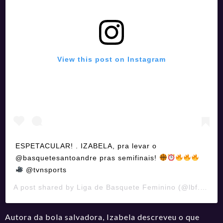
View this post on Instagram
ESPETACULAR! . IZABELA, pra levar o
@basquetesantoandre pras semifinais!
@tvnsports
A post shared by
Liga de Basquete Feminino
(@lbf.oficial) on
Autora da bola salvadora, Izabela descreveu o que