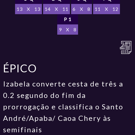
13
X
13
14
X
11
6
X
8
11
X
12
P 1
9
X
8
ÉPICO
Izabela converte cesta de três a
0.2 segundo do fim da
prorrogação e classifica o Santo
André/Apaba/ Caoa Chery às
semifinais