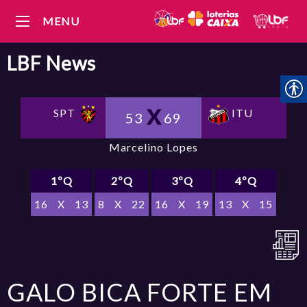
MENU
LBF
News
SPT
ITU
53
69
Marcelino Lopes
1ºQ
2ºQ
3ºQ
4ºQ
16
X
13
8
X
22
16
X
19
13
X
15
GALO BICA FORTE EM