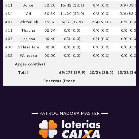
#11
Joice
32:20
16/42 (38.1)
0/4 (0.0)
3/9 (33.3
#34
Gil
30:39
11/20 (55.0)
0/2 (0.0)
5/6 (83.3
#07
Schmauch
19:36
6/16 (37.5)
2/4 (50.0)
0/2 (0.0)
#11
Thayná
02:34
0/0 (0.0)
0/0 (0.0)
0/0 (0.0)
#07
Larissa
00:40
0/3 (0.0)
0/1 (0.0)
0/0 (0.0)
#30
Gabriellem
00:00
0/0 (0.0)
0/0 (0.0)
0/0 (0.0)
#32
Wanessa
00:00
0/0 (0.0)
0/0 (0.0)
0/0 (0.0)
Ações coletivas
Total
69/173 (39.9)
10/26 (38.5)
13/38 (34.
Reservas (Ptos):
PATROCINADORA MASTER