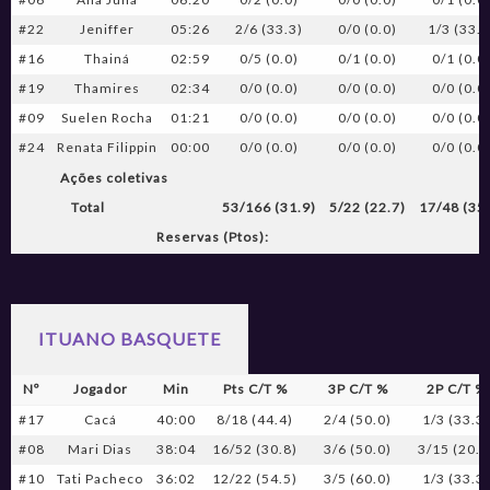
#22
Jeniffer
05:26
2/6 (33.3)
0/0 (0.0)
1/3 (33.3
#16
Thainá
02:59
0/5 (0.0)
0/1 (0.0)
0/1 (0.0
#19
Thamires
02:34
0/0 (0.0)
0/0 (0.0)
0/0 (0.0
#09
Suelen Rocha
01:21
0/0 (0.0)
0/0 (0.0)
0/0 (0.0
#24
Renata Filippin
00:00
0/0 (0.0)
0/0 (0.0)
0/0 (0.0
Ações coletivas
Total
53/166 (31.9)
5/22 (22.7)
17/48 (35
Reservas (Ptos):
ITUANO BASQUETE
Nº
Jogador
Min
Pts C/T %
3P C/T %
2P C/T %
#17
Cacá
40:00
8/18 (44.4)
2/4 (50.0)
1/3 (33.3
#08
Mari Dias
38:04
16/52 (30.8)
3/6 (50.0)
3/15 (20.0
#10
Tati Pacheco
36:02
12/22 (54.5)
3/5 (60.0)
1/3 (33.3