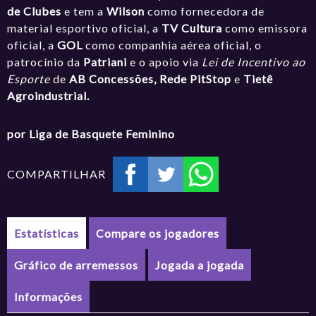
de Clubes
e tem a
Wilson
como fornecedora de
material esportivo oficial, a
TV Cultura
como emissora
oficial, a
GOL
como companhia aérea oficial, o
patrocínio da
Patriani
e o apoio via
Lei de Incentivo ao
Esporte
de
AB Concessões, Rede PitStop
e
Tietê
Agroindustrial
.
por Liga de Basquete Feminino
COMPARTILHAR
Estatísticas
Compare os jogadores
Gráfico de arremessos
Jogada a jogada
Informações