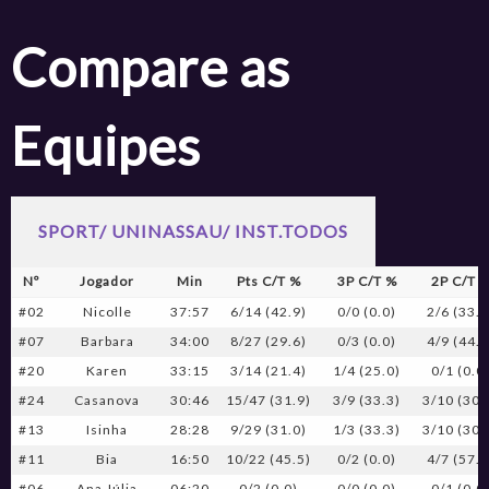
Compare as
Equipes
SPORT/ UNINASSAU/ INST.TODOS
Nº
Jogador
Min
Pts C/T %
3P C/T %
2P C/T 
#02
Nicolle
37:57
6/14 (42.9)
0/0 (0.0)
2/6 (33.3
#07
Barbara
34:00
8/27 (29.6)
0/3 (0.0)
4/9 (44.4
#20
Karen
33:15
3/14 (21.4)
1/4 (25.0)
0/1 (0.0
#24
Casanova
30:46
15/47 (31.9)
3/9 (33.3)
3/10 (30.
#13
Isinha
28:28
9/29 (31.0)
1/3 (33.3)
3/10 (30.
#11
Bia
16:50
10/22 (45.5)
0/2 (0.0)
4/7 (57.1
#06
Ana Júlia
06:20
0/2 (0.0)
0/0 (0.0)
0/1 (0.0