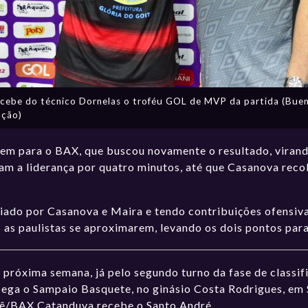
ecebe do técnico Dornelas o troféu GOL de MVP da partida (Bue
ção)
bem para o BAX, que buscou novamente o resultado, virand
m a liderança por quatro minutos, até que Casanova reco
guiado por Casanova e Maira e tendo contribuições ofensiv
is as paulistas se aproximarem, levando os dois pontos pa
 próxima semana, já pelo segundo turno da fase de classif
 pega o Sampaio Basquete, no ginásio Costa Rodrigues, em 
tê/BAX Catanduva recebe o Santo André.