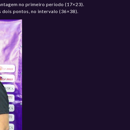
antagem no primeiro período (17×23).
dois pontos, no intervalo (36×38).