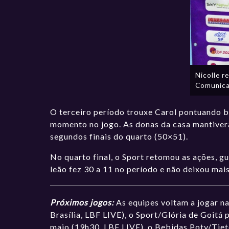
Nicolle r
Comunica
O terceiro período trouxe Carol pontuando 
momento no jogo. As donas da casa mantivera
segundos finais do quarto (50×51).
No quarto final, o Sport retomou as ações, 
leão fez 30 a 11 no período e não deixou ma
Próximos jogos:
As equipes voltam a jogar na
Brasília, LBF LIVE), o Sport/Glória de Goitá
maio (19h30, LBF LIVE), o Bebidas Poty/Tie