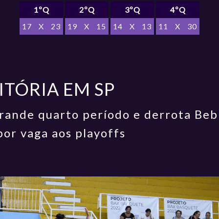
1ºQ
2ºQ
3ºQ
4ºQ
17
X
23
19
X
15
14
X
13
11
X
30
TÓRIA EM SP
grande quarto período e derrota Be
or vaga aos playoffs