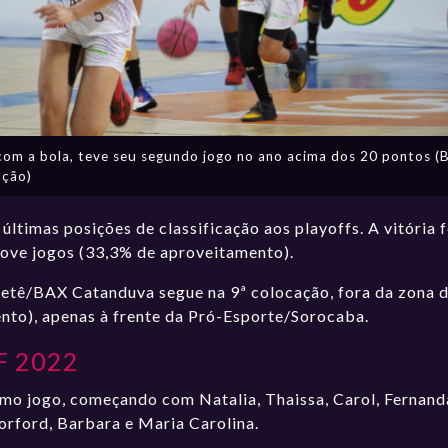
com a bola, teve seu segundo jogo no ano acima dos 20 pontos (
ção)
ltimas posições de classificação aos playoffs. A vitória 
 nove jogos (33,3% de aproveitamento).
ietê/BAX Catanduva segue na 9ª colocação, fora da zona 
nto), apenas à frente da Pró-Esporte/Sorocaba.
BF 2022
imo jogo, começando com Natalia, Thaissa, Carol, Fernanda
rford, Barbara e Maria Carolina.