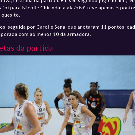
nova, cestinha da partida. Em seu segundo jogo no ano, M
a
foi para Nicolle Chirinda; a ala/pivô teve apenas 5 pontos
 quesito.
os, seguida por Carol e Sena, que anotaram 11 pontos, ca
temporada com ao menos 10 da armadora.
etas da partida