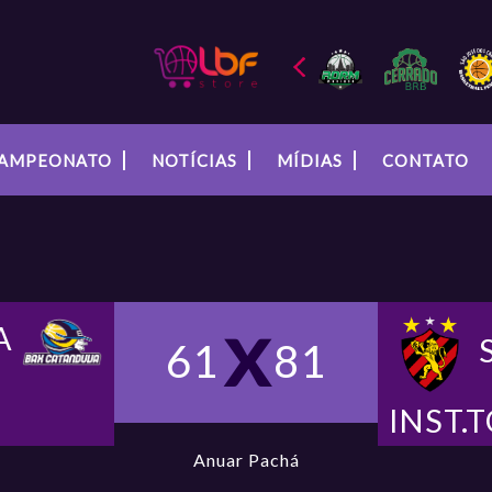
AMPEONATO
NOTÍCIAS
MÍDIAS
CONTATO
A
61
81
INST.
Anuar Pachá