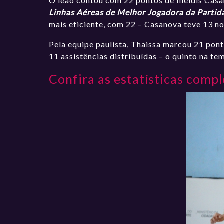
O leão contou com 22 pontos de Ineidis Casa
Linhas Aéreas de Melhor Jogadora da Partid
mais eficiente, com 22 – Casanova teve 13 no
Pela equipe paulista, Thaissa marcou 21 pont
11 assistências distribuídas – o quinto na 
Confira as estatísticas compl