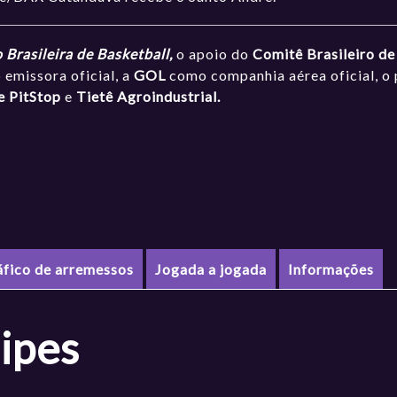
Brasileira de Basketball,
o apoio do
Comitê Brasileiro d
emissora oficial, a
GOL
como companhia aérea oficial, o 
e PitStop
e
Tietê Agroindustrial.
áfico de arremessos
Jogada a jogada
Informações
ipes