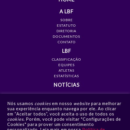
A LBF
SOBRE
ESTATUTO
DIRETORIA
DOCUMENTOS
CONTATO
LBF
CLASSIFICAÇÃO
EQUIPES
ATLETAS
ESTATÍSTICAS
NOTÍCIAS
MÍDIA
Nós usamos
cookies
em nosso
website
para melhorar
GALERIAS
sua experiência enquanto navega por ele. Ao clicar
VÍDEOS
em “Aceitar todos”, você aceita o uso de todos os
NOTÍCIAS
cookies
. Porém, você pode visitar "Configurações de
Cookies" para prover um consentimento
CONTATO
personalizado. Leia mais em nossa
Política de