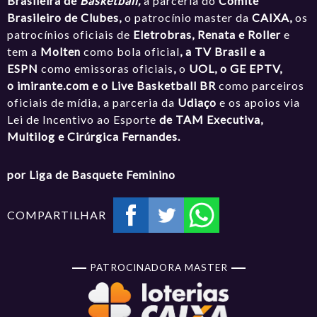
Brasileira de
Basketball,
a parceria do
Comitê
Brasileiro de Clubes,
o patrocínio master da
CAIXA,
os
patrocínios oficiais de
Eletrobras, Renata e Roller
e
tem a
Molten
como bola oficial
, a TV Brasil e a
ESPN
como emissoras oficiais
,
o
UOL, o GE EPTV,
o
imirante.com
e o Live Basketball BR
como parceiros
oficiais de mídia, a parceria da
Udiaço
e os apoios via
Lei de Incentivo ao Esporte
de TAM Executiva,
Multilog e Cirúrgica Fernandes.
por Liga de Basquete Feminino
COMPARTILHAR
PATROCINADORA MASTER