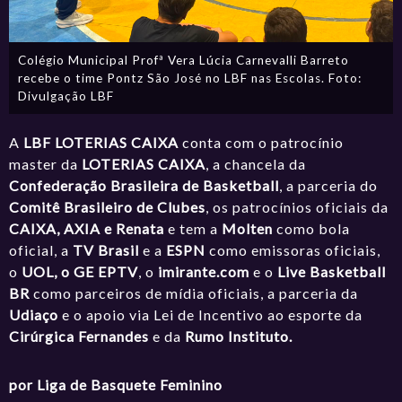
Colégio Municipal Profª Vera Lúcia Carnevalli Barreto
recebe o time Pontz São José no LBF nas Escolas. Foto:
Divulgação LBF
A
LBF LOTERIAS CAIXA
conta com o patrocínio
master da
LOTERIAS CAIXA
, a chancela da
Confederação Brasileira de Basketball
, a parceria do
Comitê Brasileiro de Clubes
, os patrocínios oficiais da
CAIXA, AXIA e Renata
e tem a
Molten
como bola
oficial, a
TV Brasil
e a
ESPN
como emissoras oficiais,
o
UOL, o GE EPTV
, o
imirante.com
e o
Live Basketball
BR
como parceiros de mídia oficiais, a parceria da
Udiaço
e o apoio via Lei de Incentivo ao esporte da
Cirúrgica Fernandes
e da
Rumo Instituto.
por Liga de Basquete Feminino