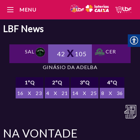
MENU
LBF
News
CER
SAL
42
105
GINÁSIO DA ADELBA
1ºQ
2ºQ
3ºQ
4ºQ
16
X
23
4
X
21
14
X
25
8
X
36
NA VONTADE