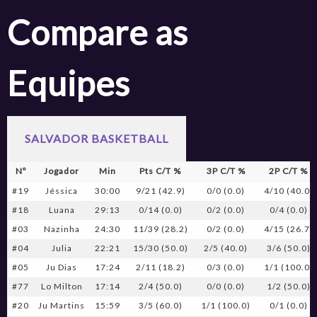
Compare as
Equipes
SALVADOR BASKETBALL
Nº
Jogador
Min
Pts C/T %
3P C/T %
2P C/T %
#19
Jéssica
30:00
9/21 (42.9)
0/0 (0.0)
4/10 (40.0)
#18
Luana
29:13
0/14 (0.0)
0/2 (0.0)
0/4 (0.0)
#03
Nazinha
24:30
11/39 (28.2)
0/2 (0.0)
4/15 (26.7)
#04
Julia
22:21
15/30 (50.0)
2/5 (40.0)
3/6 (50.0)
#05
Ju Dias
17:24
2/11 (18.2)
0/3 (0.0)
1/1 (100.0)
#77
Lo Milton
17:14
2/4 (50.0)
0/0 (0.0)
1/2 (50.0)
#20
Ju Martins
15:59
3/5 (60.0)
1/1 (100.0)
0/1 (0.0)