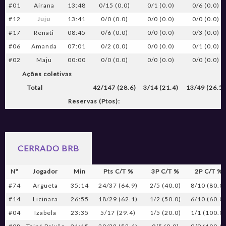
#01
Airana
13:48
0/15 (0.0)
0/1 (0.0)
0/6 (0.0)
#12
Juju
13:41
0/0 (0.0)
0/0 (0.0)
0/0 (0.0)
#17
Renati
08:45
0/6 (0.0)
0/0 (0.0)
0/3 (0.0)
#06
Amanda
07:01
0/2 (0.0)
0/0 (0.0)
0/1 (0.0)
#02
Maju
00:00
0/0 (0.0)
0/0 (0.0)
0/0 (0.0)
Ações coletivas
Total
42/147 (28.6)
3/14 (21.4)
13/49 (26.5)
Reservas (Ptos):
CERRADO BRB
Nº
Jogador
Min
Pts C/T %
3P C/T %
2P C/T %
#74
Argueta
35:14
24/37 (64.9)
2/5 (40.0)
8/10 (80.0
#14
Licinara
26:55
18/29 (62.1)
1/2 (50.0)
6/10 (60.0
#04
Izabela
23:35
5/17 (29.4)
1/5 (20.0)
1/1 (100.0