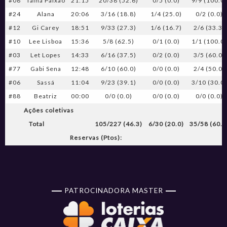
#08
Tainá Paixão
21:15
20/38 (52.6)
0/5 (0.0)
9/9 (100.0
#24
Alana
20:06
3/16 (18.8)
1/4 (25.0)
0/2 (0.0)
#12
Gi Carey
18:51
9/33 (27.3)
1/6 (16.7)
2/6 (33.3)
#10
Lee Lisboa
15:36
5/8 (62.5)
0/1 (0.0)
1/1 (100.0
#03
Let Lopes
14:33
6/16 (37.5)
0/2 (0.0)
3/5 (60.0)
#77
Gabi Sena
12:48
6/10 (60.0)
0/0 (0.0)
2/4 (50.0)
#06
Sassá
11:04
9/23 (39.1)
0/0 (0.0)
3/10 (30.0
#88
Beatriz
00:00
0/0 (0.0)
0/0 (0.0)
0/0 (0.0)
Ações coletivas
Total
105/227 (46.3)
6/30 (20.0)
35/58 (60.3
Reservas (Ptos):
PATROCINADORA MASTER