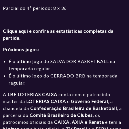
Parcial do 4º período: 8 x 36
Clique aqui e confira as estatísticas completas da
partida.
Próximos jogos:
É o último jogo do SALVADOR BASKETBALL na
temporada regular.
É o último jogo do CERRADO BRB na temporada
regular.
A
LBF LOTERIAS CAIXA
conta com o patrocínio
master da
LOTERIAS CAIXA
e
Governo Federal
, a
chancela da
Confederação Brasileira de Basketball
, a
parceria do
Comitê Brasileiro de Clubes
, os
patrocínios oficiais da
CAIXA, AXIA e Renata
e tem a
Molten
como bola oficial, a
TV Brasil
e a
ESPN
como