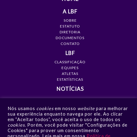
A LBF
SOBRE
ESTATUTO
DIRETORIA
DOCUMENTOS
CONTATO
LBF
CLASSIFICAÇÃO
EQUIPES
ATLETAS
ESTATÍSTICAS
NOTÍCIAS
MÍDIA
Nós usamos
cookies
em nosso
website
para melhorar
GALERIAS
sua experiência enquanto navega por ele. Ao clicar
VÍDEOS
em “Aceitar todos”, você aceita o uso de todos os
NOTÍCIAS
cookies
. Porém, você pode visitar "Configurações de
Cookies" para prover um consentimento
CONTATO
personalizado. Leia mais em nossa
Política de