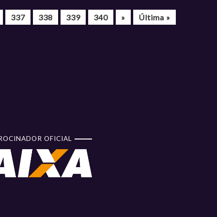
337
338
339
340
»
Última »
ROCINADOR OFICIAL