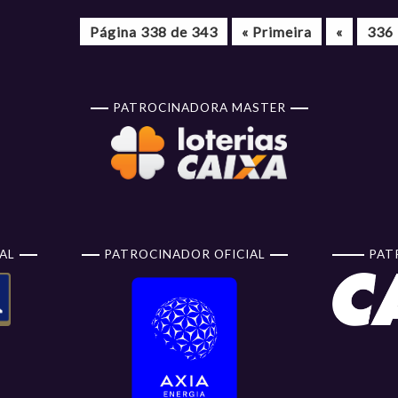
Página 338 de 343
« Primeira
«
336
PATROCINADORA MASTER
AL
PATROCINADOR OFICIAL
PAT