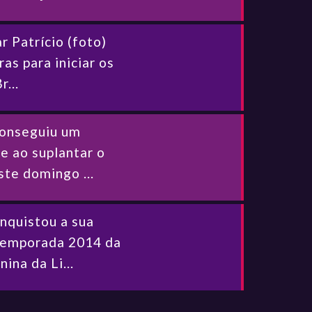
r Patrício (foto)
as para iniciar os
...
conseguiu um
e ao suplantar o
ste domingo ...
nquistou a sua
 temporada 2014 da
na da Li...