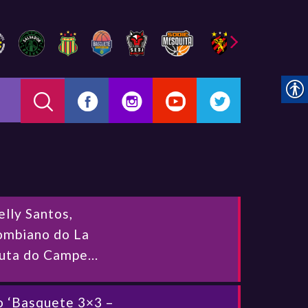
elly Santos,
lombiano do La
puta do Campe...
o ‘Basquete 3×3 –