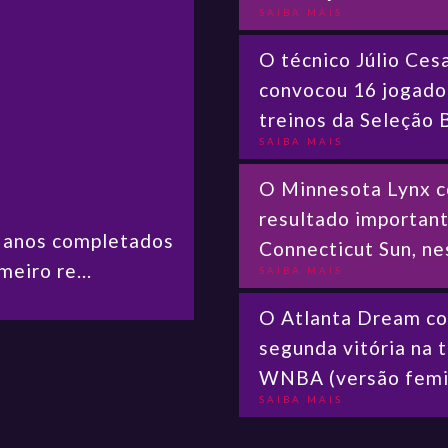
SAIBA MAIS
O técnico Júlio Cesa
convocou 16 jogador
treinos da Seleção Br
SAIBA MAIS
O Minnesota Lynx 
resultado important
30 anos completados
Connecticut Sun, ne
meiro re...
SAIBA MAIS
O Atlanta Dream co
segunda vitória na
WNBA (versão femini
SAIBA MAIS