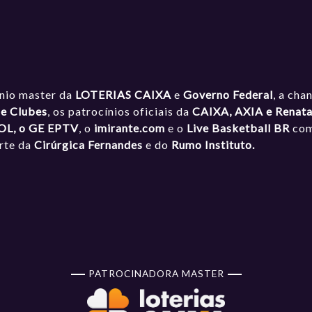
ínio master da
LOTERIAS CAIXA
e
Governo Federal
, a cha
de Clubes
, os patrocínios oficiais da
CAIXA, AXIA e Renat
OL, o GE EPTV
, o
imirante.com
e o
Live Basketball BR
como
orte da
Cirúrgica Fernandes
e do
Rumo Instituto.
PATROCINADORA MASTER