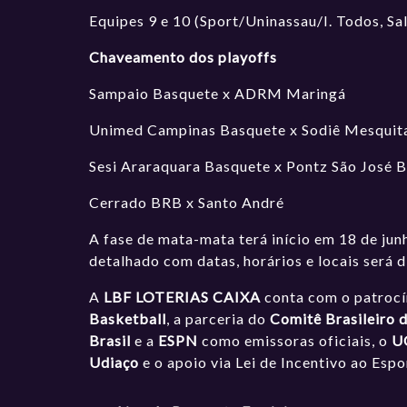
Equipes 9 e 10 (Sport/Uninassau/I. Todos, Sa
Chaveamento dos playoffs
Sampaio Basquete x ADRM Maringá
Unimed Campinas Basquete x Sodiê Mesquit
Sesi Araraquara Basquete x Pontz São José 
Cerrado BRB x Santo André
A fase de mata-mata terá início em 18 de jun
detalhado com datas, horários e locais será 
A
LBF LOTERIAS CAIXA
conta com o patroc
Basketball
, a parceria do
Comitê Brasileiro 
Brasil
e a
ESPN
como emissoras oficiais, o
U
Udiaço
e o apoio via Lei de Incentivo ao Esp