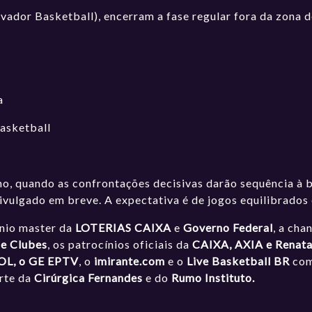
lvador Basketball), encerram a fase regular fora da zona d
a
Basketball
ho, quando as confrontações decisivas darão sequência à b
divulgado em breve. A expectativa é de jogos equilibrados 
ínio master da
LOTERIAS CAIXA
e
Governo Federal
, a cha
de Clubes
, os patrocínios oficiais da
CAIXA, AXIA e Renat
OL, o GE EPTV
, o
imirante.com
e o
Live Basketball BR
como
orte da
Cirúrgica Fernandes
e do
Rumo Instituto.