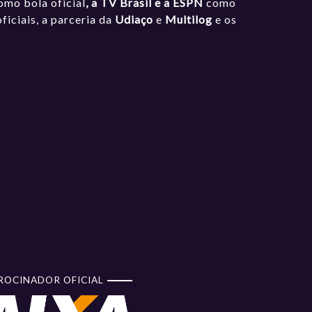
omo bola oficial
, a TV Brasil e a ESPN
como
iciais, a parceria da
Udiaço
e
Multilog
e os
ROCINADOR OFICIAL