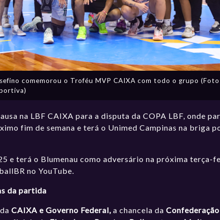
Josefino comemorou o Troféu MVP CAIXA com todo o grupo (Foto
ortiva)
usa na LBF CAIXA para a disputa da COPA LBF, onde par
óximo fim de semana e terá o Unimed Campinas na briga po
 e terá o Blumenau como adversário na próxima terça-fei
tballBR no YouTube.
as da partida
 da
CAIXA e Governo Federal,
a chancela da
Confederação 