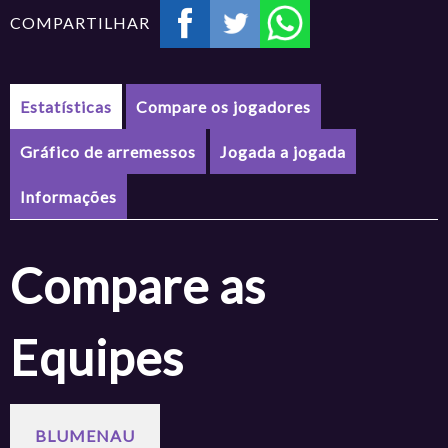
COMPARTILHAR
Estatísticas
Compare os jogadores
Gráfico de arremessos
Jogada a jogada
Informações
Compare as
Equipes
BLUMENAU