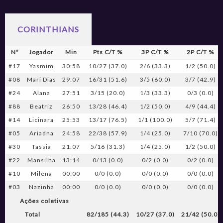
CORINTHIANS
Nº
Jogador
Min
Pts C/T %
3P C/T %
2P C/T %
#17
Yasmim
30:58
10/27 (37.0)
2/6 (33.3)
1/2 (50.0)
#08
Mari Dias
29:07
16/31 (51.6)
3/5 (60.0)
3/7 (42.9)
#24
Alana
27:51
3/15 (20.0)
1/3 (33.3)
0/3 (0.0)
#88
Beatriz
26:50
13/28 (46.4)
1/2 (50.0)
4/9 (44.4)
#14
Licinara
25:53
13/17 (76.5)
1/1 (100.0)
5/7 (71.4)
#05
Ariadna
24:58
22/38 (57.9)
1/4 (25.0)
7/10 (70.0)
#30
Tassia
21:07
5/16 (31.3)
1/4 (25.0)
1/2 (50.0)
#22
Mansilha
13:14
0/13 (0.0)
0/2 (0.0)
0/2 (0.0)
#10
Milena
00:00
0/0 (0.0)
0/0 (0.0)
0/0 (0.0)
#03
Nazinha
00:00
0/0 (0.0)
0/0 (0.0)
0/0 (0.0)
Ações coletivas
Total
82/185 (44.3)
10/27 (37.0)
21/42 (50.0)