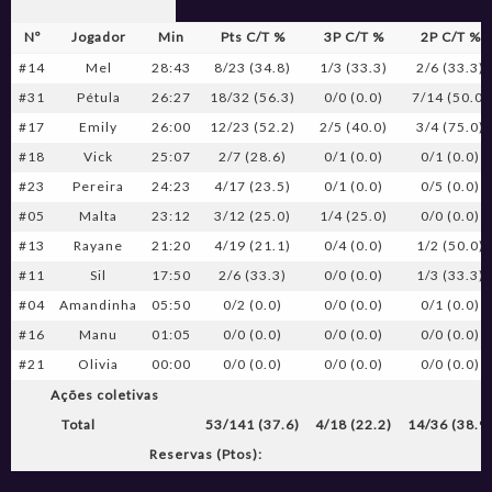
Nº
Jogador
Min
Pts C/T %
3P C/T %
2P C/T %
#14
Mel
28:43
8/23 (34.8)
1/3 (33.3)
2/6 (33.3)
#31
Pétula
26:27
18/32 (56.3)
0/0 (0.0)
7/14 (50.0)
#17
Emily
26:00
12/23 (52.2)
2/5 (40.0)
3/4 (75.0)
#18
Vick
25:07
2/7 (28.6)
0/1 (0.0)
0/1 (0.0)
#23
Pereira
24:23
4/17 (23.5)
0/1 (0.0)
0/5 (0.0)
#05
Malta
23:12
3/12 (25.0)
1/4 (25.0)
0/0 (0.0)
#13
Rayane
21:20
4/19 (21.1)
0/4 (0.0)
1/2 (50.0)
#11
Sil
17:50
2/6 (33.3)
0/0 (0.0)
1/3 (33.3)
#04
Amandinha
05:50
0/2 (0.0)
0/0 (0.0)
0/1 (0.0)
#16
Manu
01:05
0/0 (0.0)
0/0 (0.0)
0/0 (0.0)
#21
Olivia
00:00
0/0 (0.0)
0/0 (0.0)
0/0 (0.0)
Ações coletivas
Total
53/141 (37.6)
4/18 (22.2)
14/36 (38.9
Reservas (Ptos):