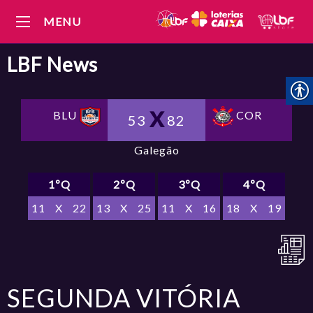
MENU
LBF
News
BLU
COR
53
82
Galegão
1ºQ
2ºQ
3ºQ
4ºQ
11
X
22
13
X
25
11
X
16
18
X
19
SEGUNDA VITÓRIA