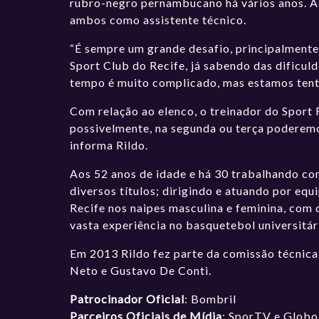
rubro-negro pernambucano há vários anos. Ao
ambos como assistente técnico.
“É sempre um grande desafio, principalmente
Sport Club do Recife, já sabendo das dificu
tempo é muito complicado, mas estamos tenta
Com relação ao elenco, o treinador do Sport
possivelmente, na segunda ou terça poderemo
informa Rildo.
Aos 52 anos de idade e há 30 trabalhando c
diversos títulos; dirigindo e atuando por equ
Recife nos naipes masculina e feminina, com 
vasta experiência no basquetebol universitár
Em 2013 Rildo fez parte da comissão técnica
Neto e Gustavo De Conti.
Patrocinador Oficial
: Bombril
Parceiros Oficiais de Mídia
: SporTV e Globo