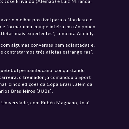
: José Erivaldo (Alemão) e Luiz Miranda,
fazer o melhor possível para o Nordeste e
o e formar uma equipe inteira em tão pouco
letas mais experientes”, comenta Accioly.
s com algumas conversas bem adiantadas e,
 contratarmos três atletas estrangeiras”,
squetebol pernambucano, conquistando
 carreira, o treinador já comandou o Sport
a), cinco edições da Copa Brasil, além da
rios Brasileiros (JUBs).
 a Universíade, com Rubén Magnano, José