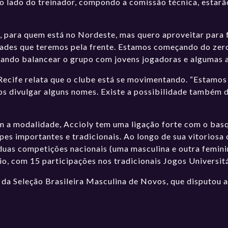
 lado do treinador, compondo a comissão técnica, estarão
, para quem está no Nordeste, mas quero aproveitar para 
ldades que teremos pela frente. Estamos começando do zer
ndo balancear o grupo com jovens jogadoras e algumas at
 Recife relata que o clube está se movimentando. “Estamo
s divulgar alguns nomes. Existe a possibilidade também de
om a modalidade, Accioly tem uma ligação forte com o ba
ipes importantes e tradicionais. Ao longo de sua vitoriosa
duas competições nacionais (uma masculina e outra feminin
io, com 15 participações nos tradicionais Jogos Universitá
 da Seleção Brasileira Masculina de Novos, que disputou