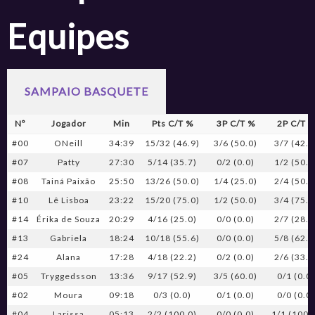
Equipes
SAMPAIO BASQUETE
Nº
Jogador
Min
Pts C/T %
3P C/T %
2P C/T 
#00
ONeill
34:39
15/32 (46.9)
3/6 (50.0)
3/7 (42.9
#07
Patty
27:30
5/14 (35.7)
0/2 (0.0)
1/2 (50.0
#08
Tainá Paixão
25:50
13/26 (50.0)
1/4 (25.0)
2/4 (50.0
#10
Lê Lisboa
23:22
15/20 (75.0)
1/2 (50.0)
3/4 (75.0
#14
Érika de Souza
20:29
4/16 (25.0)
0/0 (0.0)
2/7 (28.6
#13
Gabriela
18:24
10/18 (55.6)
0/0 (0.0)
5/8 (62.5
#24
Alana
17:28
4/18 (22.2)
0/2 (0.0)
2/6 (33.3
#05
Tryggedsson
13:36
9/17 (52.9)
3/5 (60.0)
0/1 (0.0
#02
Moura
09:18
0/3 (0.0)
0/1 (0.0)
0/0 (0.0
#04
Larissa
05:13
2/2 (100.0)
0/0 (0.0)
1/1 (100.