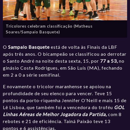
Tricolores celebram classificação (Matheus
Soares/Sampaio Basquete)
O
Sampaio Basquete
está de volta às Finais da LBF
após três anos. O bicampeão se classificou ao derrotar
o Santo André na noite desta sexta, 15, por
77 a 53,
no
ginásio Costa Rodrigues, em São Luís (MA), fechando
em 2 a 0 a série semifinal.
E novamente o tricolor maranhense se apoiou na
profundidade de seu elenco para vencer. Teve 15
pontos da porto-riquenha Jennifer O’Neill e mais 15 de
Lê Lisboa, que também foi a vencedora do troféu
GOL
Linhas Aéreas de Melhor Jogadora da Partida,
com 8
rebotes e 21 de eficiência. Tainá Paixão teve 13
pontos e 6 assistências.