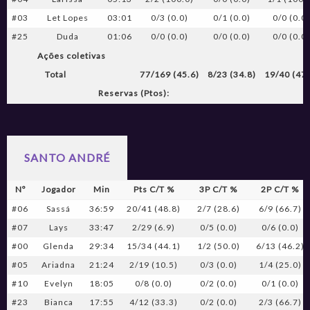
#03
Let Lopes
03:01
0/3 (0.0)
0/1 (0.0)
0/0 (0.0
#25
Duda
01:06
0/0 (0.0)
0/0 (0.0)
0/0 (0.0
Ações coletivas
Total
77/169 (45.6)
8/23 (34.8)
19/40 (47.
Reservas (Ptos):
SANTO ANDRÉ
Nº
Jogador
Min
Pts C/T %
3P C/T %
2P C/T %
#06
Sassá
36:59
20/41 (48.8)
2/7 (28.6)
6/9 (66.7)
#07
Lays
33:47
2/29 (6.9)
0/5 (0.0)
0/6 (0.0)
#00
Glenda
29:34
15/34 (44.1)
1/2 (50.0)
6/13 (46.2)
#05
Ariadna
21:24
2/19 (10.5)
0/3 (0.0)
1/4 (25.0)
#10
Evelyn
18:05
0/8 (0.0)
0/2 (0.0)
0/1 (0.0)
#23
Bianca
17:55
4/12 (33.3)
0/2 (0.0)
2/3 (66.7)