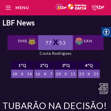
MENU
LBF
News
SMB
SAN
77
53
Costa Rodrigues
1ºQ
2ºQ
3ºQ
4ºQ
18
X
14
16
X
7
20
X
11
23
X
21
TUBARÃO NA DECISÃO!