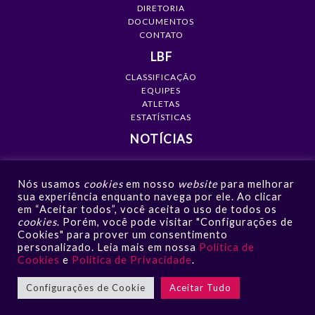
DIRETORIA
DOCUMENTOS
CONTATO
LBF
CLASSIFICAÇÃO
EQUIPES
ATLETAS
ESTATÍSTICAS
NOTÍCIAS
MÍDIA
Nós usamos
cookies
em nosso
website
para melhorar
GALERIAS
sua experiência enquanto navega por ele. Ao clicar
VÍDEOS
em “Aceitar todos”, você aceita o uso de todos os
NOTÍCIAS
cookies
. Porém, você pode visitar "Configurações de
Cookies" para prover um consentimento
CONTATO
personalizado. Leia mais em nossa
Política de
Cookies
e
Política de Privacidade
.
Configurações de Cookie
Aceitar Tudo
LBF - Liga de Basquete Feminino © 2026 | Todos os direitos
Reservados |