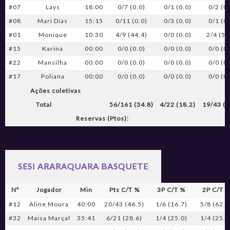
#07
Lays
18:00
0/7 (0.0)
0/1 (0.0)
0/2 (0.
#08
Mari Dias
15:15
0/11 (0.0)
0/3 (0.0)
0/1 (0.
#01
Monique
10:30
4/9 (44.4)
0/0 (0.0)
2/4 (50
#15
Karina
00:00
0/0 (0.0)
0/0 (0.0)
0/0 (0.
#22
Mansilha
00:00
0/0 (0.0)
0/0 (0.0)
0/0 (0.
#17
Poliana
00:00
0/0 (0.0)
0/0 (0.0)
0/0 (0.
Ações coletivas
Total
56/161 (34.8)
4/22 (18.2)
19/43 (4
Reservas (Ptos):
SESI ARARAQUARA BASQUETE
Nº
Jogador
Min
Pts C/T %
3P C/T %
2P C/T 
#12
Aline Moura
40:00
20/43 (46.5)
1/6 (16.7)
5/8 (62.5
#32
Maisa Marçal
35:41
6/21 (28.6)
1/4 (25.0)
1/4 (25.0