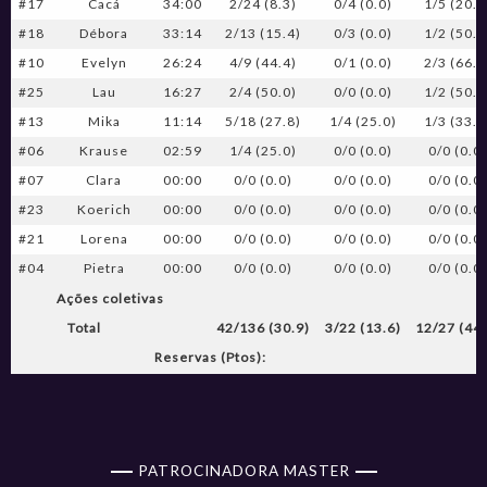
#17
Cacá
34:00
2/24 (8.3)
0/4 (0.0)
1/5 (20.0
#18
Débora
33:14
2/13 (15.4)
0/3 (0.0)
1/2 (50.0
#10
Evelyn
26:24
4/9 (44.4)
0/1 (0.0)
2/3 (66.7
#25
Lau
16:27
2/4 (50.0)
0/0 (0.0)
1/2 (50.0
#13
Mika
11:14
5/18 (27.8)
1/4 (25.0)
1/3 (33.3
#06
Krause
02:59
1/4 (25.0)
0/0 (0.0)
0/0 (0.0
#07
Clara
00:00
0/0 (0.0)
0/0 (0.0)
0/0 (0.0
#23
Koerich
00:00
0/0 (0.0)
0/0 (0.0)
0/0 (0.0
#21
Lorena
00:00
0/0 (0.0)
0/0 (0.0)
0/0 (0.0
#04
Pietra
00:00
0/0 (0.0)
0/0 (0.0)
0/0 (0.0
Ações coletivas
Total
42/136 (30.9)
3/22 (13.6)
12/27 (44.
Reservas (Ptos):
PATROCINADORA MASTER