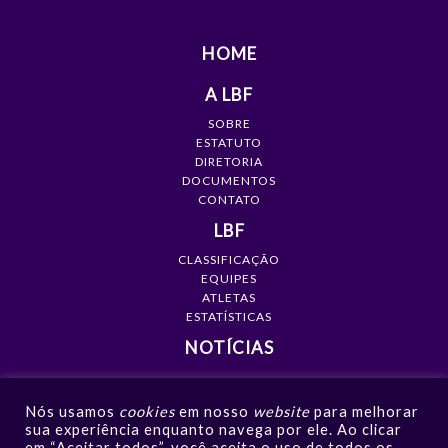
HOME
A LBF
SOBRE
ESTATUTO
DIRETORIA
DOCUMENTOS
CONTATO
LBF
CLASSIFICAÇÃO
EQUIPES
ATLETAS
ESTATÍSTICAS
NOTÍCIAS
MÍDIA
Nós usamos
cookies
em nosso
website
para melhorar
GALERIAS
sua experiência enquanto navega por ele. Ao clicar
VÍDEOS
em “Aceitar todos”, você aceita o uso de todos os