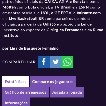
patrocínios oficiais da
CAIXA, AXIA e Renata
e tem a
Molten
como bola oficial, a
TV Brasil
e a
ESPN
como
emissoras oficiais, o
UOL, o GE EPTV
, o
imirante.com
e o
Live Basketball BR
como parceiros de mídia
oficiais, a parceria da
Udiaço
e o apoio via Lei de
Incentivo ao esporte da
Cirúrgica Fernandes
e da
Rumo
Instituto.
por Liga de Basquete Feminino
COMPARTILHAR
Estatísticas
Compare os jogadores
Gráfico de arremessos
Jogada a jogada
Informações