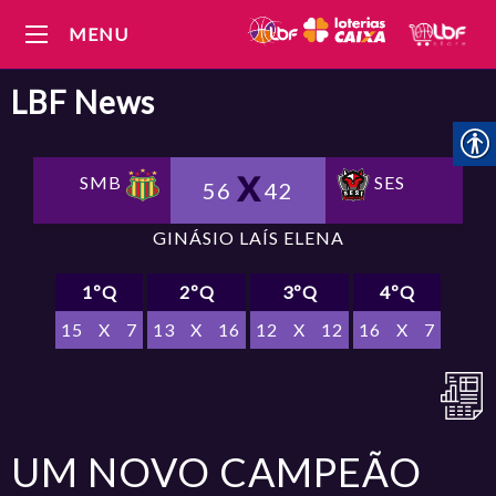
MENU
LBF
News
SMB
SES
56
42
GINÁSIO LAÍS ELENA
1ºQ
2ºQ
3ºQ
4ºQ
15
X
7
13
X
16
12
X
12
16
X
7
UM NOVO CAMPEÃO