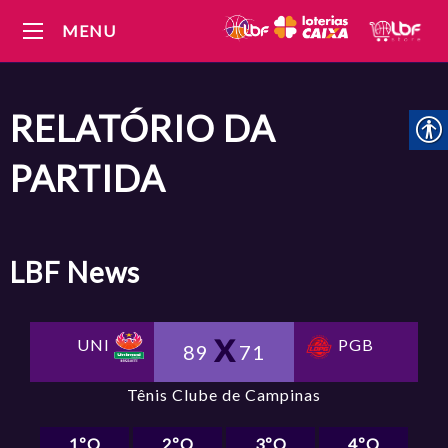
MENU
RELATÓRIO DA
PARTIDA
LBF
News
PGB
UNI
89
71
Tênis Clube de Campinas
1ºQ
2ºQ
3ºQ
4ºQ