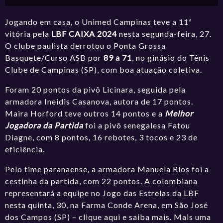
Jogando em casa, o
Unimed Campinas
teve a 11ª
vitória pela
LBF CAIXA 2024
nesta segunda-feira, 27.
O clube paulista derrotou o
Ponta Grossa
Basquete/Curso ASB
por
89 a 71
, no ginásio do Tênis
Clube de Campinas (SP), com boa atuação coletiva.
Foram 20 pontos da pivô Licinara, seguida pela
armadora Ineidis Casanova, autora de 17 pontos.
Maira Horford teve outros 14 pontos e a
Melhor
Jogadora da Partida
foi a pivô senegalesa Fatou
Diagne, com 8 pontos, 16 rebotes, 3 tocos e 23 de
eficiência.
Pelo time paranaense, a armadora Manuela Ríos foi a
cestinha da partida, com 22 pontos. A colombiana
representará a equipe no Jogo das Estrelas da LBF
nesta quinta, 30, na Farma Conde Arena, em São José
dos Campos (SP) –
clique aqui e saiba mais.
Mais uma