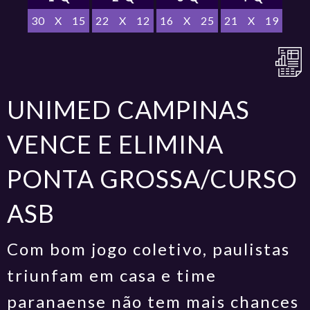
30
X
15
22
X
12
16
X
25
21
X
19
UNIMED CAMPINAS
VENCE E ELIMINA
PONTA GROSSA/CURSO
ASB
Com bom jogo coletivo, paulistas
triunfam em casa e time
paranaense não tem mais chances