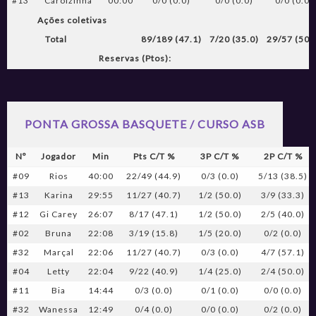
#13
Carolzinha
00:00
0/0 (0.0)
0/0 (0.0)
0/0 (0.0)
Ações coletivas
Total
89/189 (47.1)
7/20 (35.0)
29/57 (50.
Reservas (Ptos):
PONTA GROSSA BASQUETE / CURSO ASB
Nº
Jogador
Min
Pts C/T %
3P C/T %
2P C/T %
#09
Rios
40:00
22/49 (44.9)
0/3 (0.0)
5/13 (38.5)
#13
Karina
29:55
11/27 (40.7)
1/2 (50.0)
3/9 (33.3)
#12
Gi Carey
26:07
8/17 (47.1)
1/2 (50.0)
2/5 (40.0)
#02
Bruna
22:08
3/19 (15.8)
1/5 (20.0)
0/2 (0.0)
#32
Marçal
22:06
11/27 (40.7)
0/3 (0.0)
4/7 (57.1)
#04
Letty
22:04
9/22 (40.9)
1/4 (25.0)
2/4 (50.0)
#11
Bia
14:44
0/3 (0.0)
0/1 (0.0)
0/0 (0.0)
#32
Wanessa
12:49
0/4 (0.0)
0/0 (0.0)
0/2 (0.0)