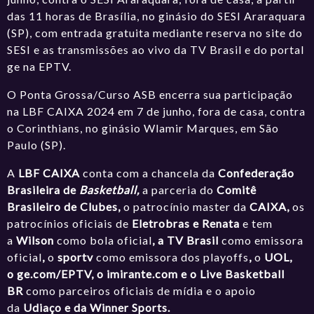
das 11 horas de Brasília, no ginásio do SESI Araraquara
(SP), com entrada gratuita mediante reserva
no site do
SESI
e as transmissões ao vivo da TV Brasil e do
portal
ge na EPTV.
O Ponta Grossa/Curso ASB encerra sua participação
na LBF CAIXA 2024 em 7 de junho, fora de casa, contra
o Corinthians, no ginásio Wlamir Marques, em São
Paulo (SP).
A
LBF CAIXA
conta com a chancela da
Confederação
Brasileira de
Basketball,
a parceria do
Comitê
Brasileiro de Clubes,
o patrocínio master da
CAIXA,
os
patrocínios oficiais de
Eletrobras e Renata
e tem
a
Wilson
como bola oficial
, a TV Brasil
como emissora
oficial
,
o
sportv
como emissora dos playoffs
,
o
UOL,
o
ge.com/EPTV
, o
imirante.com
e o Live Basketball
BR
como parceiros oficiais de mídia e o apoio
da
Udiaço e da Winner Sports.