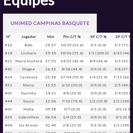
UNIMED CAMPINAS BASQUETE
Nº
Jogador
Min
Pts C/T %
3P C/T %
2P C/T %
#10
Babi
29:37
10/19 (52.6)
0/1 (0.0)
5/7 (71.4)
#14
Licinara
29:10
20/36 (55.6)
1/1 (100.0)
6/13 (46.2
#21
Maira Horford
27:53
14/33 (42.4)
4/9 (44.4)
1/3 (33.3)
#45
Diagne
26:32
8/18 (44.4)
0/0 (0.0)
3/8 (37.5)
#24
Casanova
25:38
17/34 (50.0)
1/4 (25.0)
7/11 (63.6
#31
Maisa
15:25
6/12 (50.0)
0/0 (0.0)
2/5 (40.0)
#03
Nazinha
14:21
4/8 (50.0)
0/0 (0.0)
2/4 (50.0)
#44
Sousa
12:06
7/10 (70.0)
1/2 (50.0)
2/2 (100.0
#05
Malta
09:38
0/7 (0.0)
0/1 (0.0)
0/2 (0.0)
#30
Gabriellem
06:54
1/4 (25.0)
0/0 (0.0)
0/1 (0.0)
#04
Iza Arnoni
02:40
2/8 (25.0)
0/2 (0.0)
1/1 (100.0