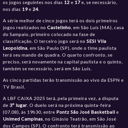
os jogos seguintes nos dias
12
e
17
e, se necessário,
nos dias
19
e
24
.
A série melhor de cinco jogos terá os dois primeiros
jogos realizados no
Castelinho
, em São Luís (MA), casa
do Sampaio, primeiro colocado na fase de
classificação. O terceiro jogo será no
SESI Vila
Leopoldina
, em São Paulo (SP), onde o time paulista
terá seu mando de quadra. O quarto confronto, se
preciso, será novamente na capital paulista e o quinto,
também se necessário, será em São Luís.
As cinco partidas terão transmissão ao vivo da ESPN e
TV Brasil.
A LBF CAIXA 2025 terá, pela primeira vez, a disputa
de
3º lugar
. O duelo será na próxima quinta-feira
(07.08), às 19h30, entre
Pontz São José Basketball
e
Unimed Campinas
, no Ginásio Teatrão, em São José
dos Campos (SP). O confronto terá transmissão ao