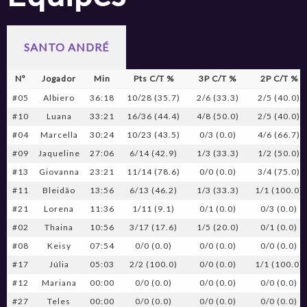
SANTO ANDRÉ
Nº
Jogador
Min
Pts C/T %
3P C/T %
2P C/T %
#05
Albiero
36:18
10/28 (35.7)
2/6 (33.3)
2/5 (40.0)
#10
Luana
33:21
16/36 (44.4)
4/8 (50.0)
2/5 (40.0)
#04
Marcella
30:24
10/23 (43.5)
0/3 (0.0)
4/6 (66.7)
#09
Jaqueline
27:06
6/14 (42.9)
1/3 (33.3)
1/2 (50.0)
#13
Giovanna
23:21
11/14 (78.6)
0/0 (0.0)
3/4 (75.0)
#11
Bleidão
13:56
6/13 (46.2)
1/3 (33.3)
1/1 (100.0)
#21
Lorena
11:36
1/11 (9.1)
0/1 (0.0)
0/3 (0.0)
#02
Thaina
10:56
3/17 (17.6)
1/5 (20.0)
0/1 (0.0)
#08
Keisy
07:54
0/0 (0.0)
0/0 (0.0)
0/0 (0.0)
#17
Júlia
05:03
2/2 (100.0)
0/0 (0.0)
1/1 (100.0)
#12
Mariana
00:00
0/0 (0.0)
0/0 (0.0)
0/0 (0.0)
#27
Teles
00:00
0/0 (0.0)
0/0 (0.0)
0/0 (0.0)