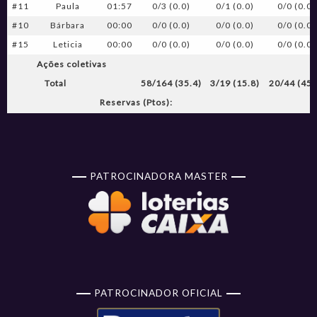
#11
Paula
01:57
0/3 (0.0)
0/1 (0.0)
0/0 (0.0)
#10
Bárbara
00:00
0/0 (0.0)
0/0 (0.0)
0/0 (0.0)
#15
Leticia
00:00
0/0 (0.0)
0/0 (0.0)
0/0 (0.0)
Ações coletivas
Total
58/164 (35.4)
3/19 (15.8)
20/44 (45.
Reservas (Ptos):
PATROCINADORA MASTER
PATROCINADOR OFICIAL