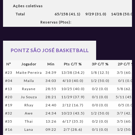
Ações coletivas
Total
65/158 (41.1)
9/29 (31.0)
14/28 (50.0)
Reservas (Ptos):
PONTZ SÃO JOSÉ BASKETBALL
Nº
Jogador
Min
Pts C/T %
3P C/T %
2P C/T %
#23
Maite Pereira
34:39
13/38 (34.2)
1/8 (12.5)
3/5 (60.0
#04
Maila
34:03
4/10 (40.0)
1/2 (50.0)
0/1 (0.0)
#13
Rayane
28:55
10/25 (40.0)
0/2 (0.0)
5/8 (62.5
#20
Ju Souza
28:21
11/29 (37.9)
0/1 (0.0)
5/11 (45.5
#19
Rhay
24:40
2/12 (16.7)
0/0 (0.0)
0/5 (0.0)
#32
Awe
24:34
10/23 (43.5)
1/2 (50.0)
3/7 (42.9
#35
Thai
13:26
6/17 (35.3)
0/2 (0.0)
3/5 (60.0
#16
Lana
09:22
2/7 (28.6)
0/1 (0.0)
1/2 (50.0