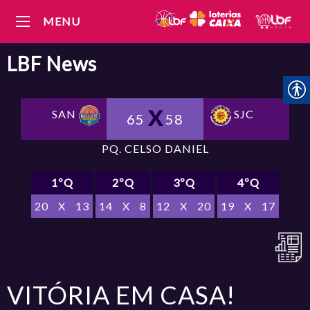
MENU
LBF
News
SAN
SJC
65
58
PQ. CELSO DANIEL
1ºQ
2ºQ
3ºQ
4ºQ
20
X
13
14
X
8
12
X
20
19
X
17
VITÓRIA EM CASA!