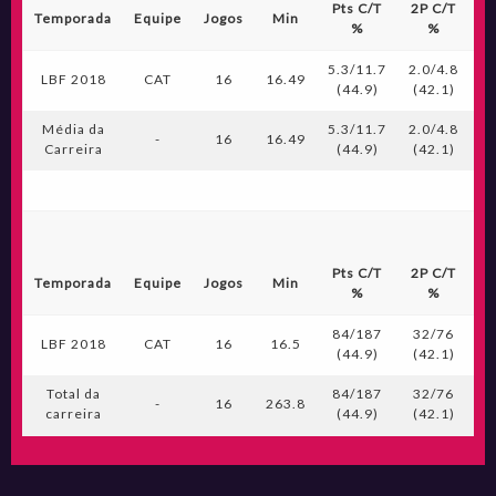
Pts C/T
2P C/T
3
Temporada
Equipe
Jogos
Min
%
%
5.3/11.7
2.0/4.8
0.
LBF 2018
CAT
16
16.49
(44.9)
(42.1)
(
Média da
5.3/11.7
2.0/4.8
0.
-
16
16.49
Carreira
(44.9)
(42.1)
(
Pts C/T
2P C/T
3
Temporada
Equipe
Jogos
Min
%
%
84/187
32/76
LBF 2018
CAT
16
16.5
(44.9)
(42.1)
(
Total da
84/187
32/76
-
16
263.8
carreira
(44.9)
(42.1)
(