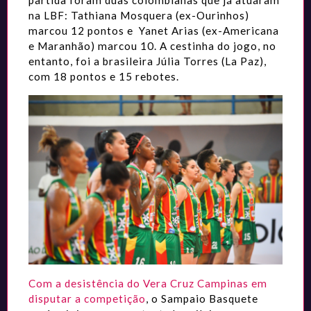
partida foram duas colombianas que já atuaram
na LBF: Tathiana Mosquera (ex-Ourinhos)
marcou 12 pontos e Yanet Arias (ex-Americana
e Maranhão) marcou 10. A cestinha do jogo, no
entanto, foi a brasileira Júlia Torres (La Paz),
com 18 pontos e 15 rebotes.
Com a desistência do Vera Cruz Campinas em
disputar a competição
, o Sampaio Basquete