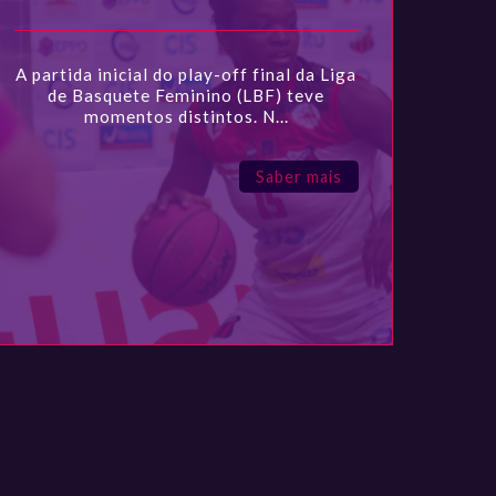
A partida inicial do play-off final da Liga
de Basquete Feminino (LBF) teve
momentos distintos. N...
Saber mais