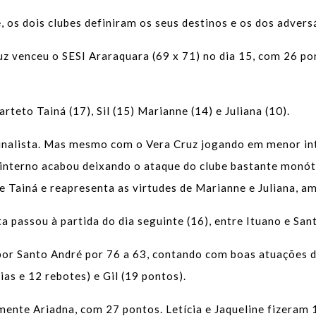
, os dois clubes definiram os seus destinos e os dos advers
Cruz venceu o SESI Araraquara (69 x 71) no dia 15, com 26 p
rteto Tainá (17), Sil (15) Marianne (14) e Juliana (10).
finalista. Mas mesmo com o Vera Cruz jogando em menor in
go interno acabou deixando o ataque do clube bastante monó
Tainá e reapresenta as virtudes de Marianne e Juliana, am
ta passou à partida do dia seguinte (16), entre Ituano e San
por Santo André por 76 a 63, contando com boas atuações 
ias e 12 rebotes) e Gil (19 pontos).
ente Ariadna, com 27 pontos. Letícia e Jaqueline fizeram 1