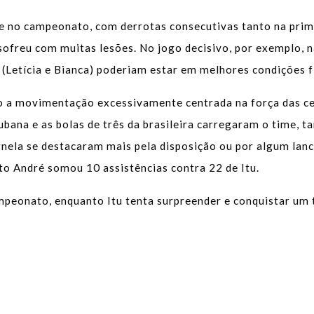
e no campeonato, com derrotas consecutivas tanto na prim
sofreu com muitas lesões. No jogo decisivo, por exemplo, 
Letícia e Bianca) poderiam estar em melhores condições fí
o a movimentação excessivamente centrada na força das ces
ana e as bolas de três da brasileira carregaram o time, t
nela se destacaram mais pela disposição ou por algum lanc
nto André somou 10 assistências contra 22 de Itu.
mpeonato, enquanto Itu tenta surpreender e conquistar um t