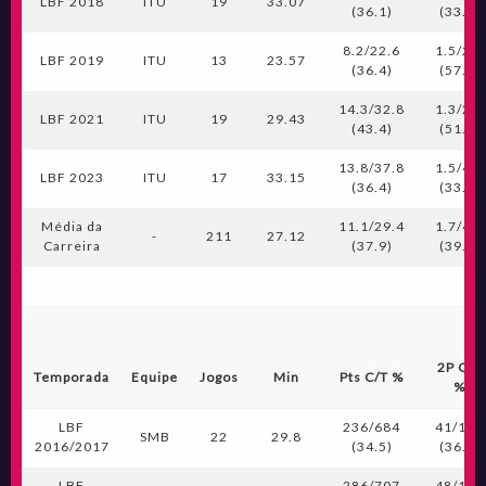
LBF 2018
ITU
19
33.07
(36.1)
(33.9)
8.2/22.6
1.5/2.5
LBF 2019
ITU
13
23.57
(36.4)
(57.6)
14.3/32.8
1.3/2.6
LBF 2021
ITU
19
29.43
(43.4)
(51.0)
13.8/37.8
1.5/4.4
LBF 2023
ITU
17
33.15
(36.4)
(33.3)
Média da
11.1/29.4
1.7/4.2
-
211
27.12
Carreira
(37.9)
(39.0)
2P C/T
Temporada
Equipe
Jogos
Min
Pts C/T %
%
LBF
236/684
41/114
SMB
22
29.8
2016/2017
(34.5)
(36.0)
LBF
286/707
48/118