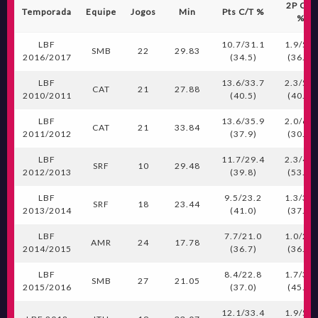
2P C/T
Temporada
Equipe
Jogos
Min
Pts C/T %
%
LBF
10.7/31.1
1.9/5.2
SMB
22
29.83
2016/2017
(34.5)
(36.0)
LBF
13.6/33.7
2.3/5.6
CAT
21
27.88
2010/2011
(40.5)
(40.7)
LBF
13.6/35.9
2.0/6.3
CAT
21
33.84
2011/2012
(37.9)
(30.8)
LBF
11.7/29.4
2.3/4.3
SRF
10
29.48
2012/2013
(39.8)
(53.5)
LBF
9.5/23.2
1.3/3.6
SRF
18
23.44
2013/2014
(41.0)
(37.5)
LBF
7.7/21.0
1.0/2.6
AMR
24
17.78
2014/2015
(36.7)
(36.5)
LBF
8.4/22.8
1.7/3.7
SMB
27
21.05
2015/2016
(37.0)
(45.5)
12.1/33.4
1.9/5.7