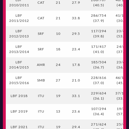
CAT
21
27.9
2010/2011
(40.5)
(40.7)
LBF
286/754
41/133
CAT
21
33.8
2011/2012
(37.9)
(30.8)
LBF
117/294
23/43
SRF
10
29.5
2012/2013
(39.8)
(53.5)
LBF
171/417
24/64
SRF
18
23.4
2013/2014
(41.0)
(37.5)
LBF
185/504
23/63
AMR
24
17.8
2014/2015
(36.7)
(36.5)
LBF
228/616
46/101
SMB
27
21.0
2015/2016
(37.0)
(45.5)
229/634
37/109
LBF 2018
ITU
19
33.1
(36.1)
(33.9)
107/294
19/33
LBF 2019
ITU
13
23.6
(36.4)
(57.6)
271/624
25/49
LBF 2021
ITU
19
29.4