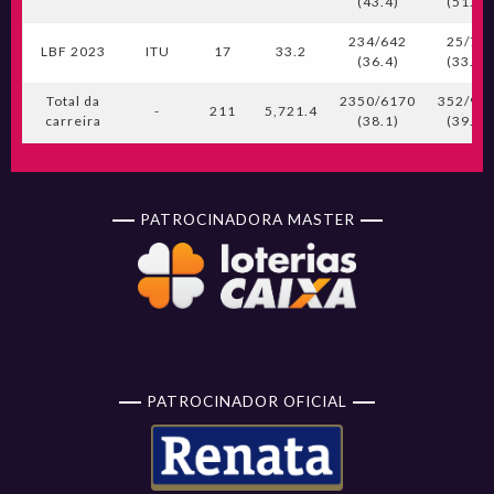
(43.4)
(51.0)
234/642
25/75
LBF 2023
ITU
17
33.2
(36.4)
(33.3)
Total da
2350/6170
352/90
-
211
5,721.4
carreira
(38.1)
(39.0)
PATROCINADORA MASTER
PATROCINADOR OFICIAL