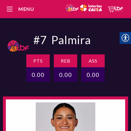
MENU
#7
Palmira
PTS
REB
ASS
0.00
0.00
0.00