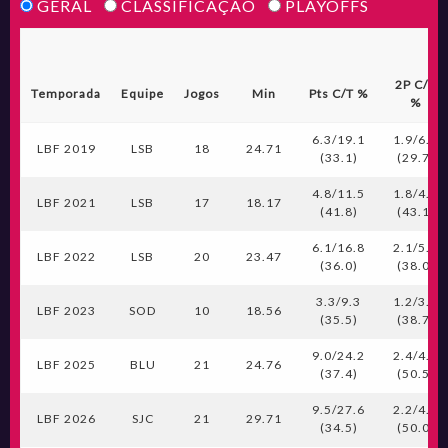
GERAL
CLASSIFICAÇÃO
PLAYOFFS
2P C/T
Temporada
Equipe
Jogos
Min
Pts C/T %
%
6.3/19.1
1.9/6.6
LBF 2019
LSB
18
24.71
(33.1)
(29.7)
4.8/11.5
1.8/4.2
LBF 2021
LSB
17
18.17
(41.8)
(43.1)
6.1/16.8
2.1/5.4
LBF 2022
LSB
20
23.47
(36.0)
(38.0)
3.3/9.3
1.2/3.1
LBF 2023
SOD
10
18.56
(35.5)
(38.7)
9.0/24.2
2.4/4.8
LBF 2025
BLU
21
24.76
(37.4)
(50.5)
9.5/27.6
2.2/4.4
LBF 2026
SJC
21
29.71
(34.5)
(50.0)