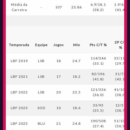
Média da
6.9/18.1
1.9/4.7
-
107
23.86
Carreira
(38.2)
(41.4)
2P C/T
Temporada
Equipe
Jogos
Min
Pts C/T %
%
114/344
35/118
LBF 2019
LSB
18
24.7
(33.1)
(29.7)
82/196
31/72
LBF 2021
LSB
17
18.2
(41.8)
(43.1)
121/336
41/108
LBF 2022
LSB
20
23.5
(36.0)
(38.0)
33/93
12/31
LBF 2023
SOD
10
18.6
(35.5)
(38.7)
190/508
51/101
LBF 2025
BLU
21
24.8
(37.4)
(50.5)