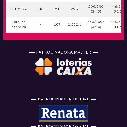
200/580
46/92
LBF 2026
SJC
21
29.7
(34.5)
(50.0)
Total da
740/2057
216/522
-
107
2,552.6
carreira
(36.0)
(41.4)
PATROCINADORA MASTER
PATROCINADOR OFICIAL
PATROCINADOR OFICIAL