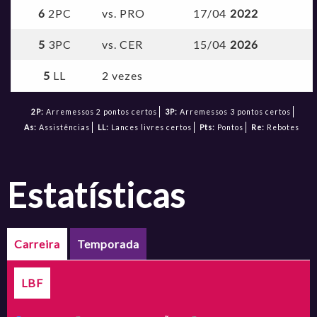
6
2PC
vs. PRO
17/04
2022
5
3PC
vs. CER
15/04
2026
5
LL
2 vezes
2P:
Arremessos 2 pontos certos
3P:
Arremessos 3 pontos certos
As:
Assistências
LL:
Lances livres certos
Pts:
Pontos
Re:
Rebotes
estatísticas
Carreira
Temporada
LBF