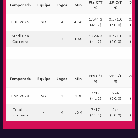
Pts C/T
2P C/T
3P C
Temporada
Equipe
Jogos
Min
%
%
%
1.8/4.3
0.5/1.0
0.3/
LBF 2025
SJC
4
4.60
(41.2)
(50.0)
(33.
Média da
1.8/4.3
0.5/1.0
0.3/
-
4
4.60
Carreira
(41.2)
(50.0)
(33.
Pts C/T
2P C/T
3P C
Temporada
Equipe
Jogos
Min
%
%
%
7/17
2/4
1/
LBF 2025
SJC
4
4.6
(41.2)
(50.0)
(33.
Total da
7/17
2/4
1/
-
4
18.4
carreira
(41.2)
(50.0)
(33.