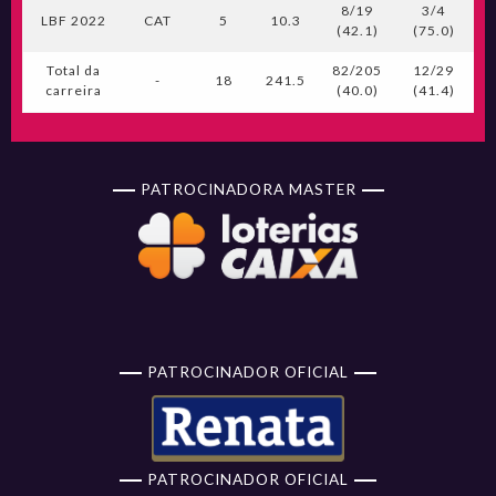
8/19
3/4
LBF 2022
CAT
5
10.3
(42.1)
(75.0)
(
Total da
82/205
12/29
1
-
18
241.5
carreira
(40.0)
(41.4)
(
PATROCINADORA MASTER
PATROCINADOR OFICIAL
PATROCINADOR OFICIAL