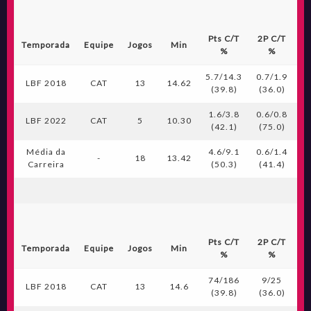
Pts C/T
2P C/T
3
Temporada
Equipe
Jogos
Min
%
%
5.7/14.3
0.7/1.9
1.
LBF 2018
CAT
13
14.62
(39.8)
(36.0)
(
1.6/3.8
0.6/0.8
0.
LBF 2022
CAT
5
10.30
(42.1)
(75.0)
(
Média da
4.6/9.1
0.6/1.4
0.
-
18
13.42
Carreira
(50.3)
(41.4)
(
Pts C/T
2P C/T
3
Temporada
Equipe
Jogos
Min
%
%
74/186
9/25
1
LBF 2018
CAT
13
14.6
(39.8)
(36.0)
(