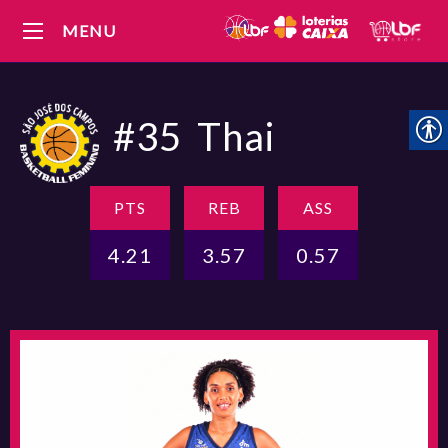
MENU
#35
Thai
PTS
REB
ASS
4.21
3.57
0.57