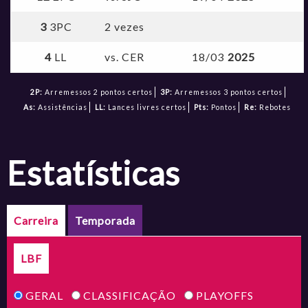
3
3PC
2 vezes
4
LL
vs. CER
18/03
2025
2P:
Arremessos 2 pontos certos
3P:
Arremessos 3 pontos certos
As:
Assistências
LL:
Lances livres certos
Pts:
Pontos
Re:
Rebotes
estatísticas
Carreira
Temporada
LBF
GERAL
CLASSIFICAÇÃO
PLAYOFFS