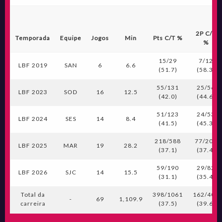
2P C/T
Temporada
Equipe
Jogos
Min
Pts C/T %
%
15/29
7/12
LBF 2019
SAN
6
6.6
(51.7)
(58.3)
55/131
25/56
LBF 2023
SOD
16
12.5
(42.0)
(44.6)
51/123
24/53
LBF 2024
SES
14
8.4
(41.5)
(45.3)
218/588
77/206
LBF 2025
MAR
19
28.2
(37.1)
(37.4)
59/190
29/82
LBF 2026
SJC
14
15.5
(31.1)
(35.4)
Total da
398/1061
162/409
-
69
1,109.9
carreira
(37.5)
(39.6)