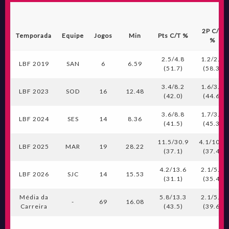
2P C/T
Temporada
Equipe
Jogos
Min
Pts C/T %
%
2.5/4.8
1.2/2.0
LBF 2019
SAN
6
6.59
(51.7)
(58.3)
3.4/8.2
1.6/3.5
LBF 2023
SOD
16
12.48
(42.0)
(44.6)
3.6/8.8
1.7/3.8
LBF 2024
SES
14
8.36
(41.5)
(45.3)
11.5/30.9
4.1/10.8
LBF 2025
MAR
19
28.22
(37.1)
(37.4)
4.2/13.6
2.1/5.9
LBF 2026
SJC
14
15.53
(31.1)
(35.4)
Média da
5.8/13.3
2.1/5.2
-
69
16.08
Carreira
(43.5)
(39.6)