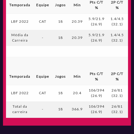
Pts C/T
2P C/T
3
Temporada
Equipe
Jogos
Min
%
%
5.9/21.9
1.4/4.5
0.
LBF 2022
CAT
18
20.39
(26.9)
(32.1)
(
Média da
5.9/21.9
1.4/4.5
0.
-
18
20.39
Carreira
(26.9)
(32.1)
(
Pts C/T
2P C/T
3
Temporada
Equipe
Jogos
Min
%
%
106/394
26/81
LBF 2022
CAT
18
20.4
(26.9)
(32.1)
(
Total da
106/394
26/81
-
18
366.9
carreira
(26.9)
(32.1)
(